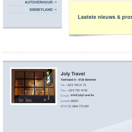
AUTOVERHUUR
DISNEYLAND
Laatste nieuws & pro
Joly Travel
Yzerhand 9 - 9120 Beveren
Tel:
+32/3 755 01 74
Fax:
+32/3 755 16 93
E-mail:
Licentie
B2201
BTW BE
0844.772.505