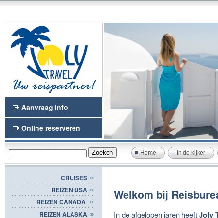
Aanvraag info
Online reserveren
Home
In de kijker
CRUISES
REIZEN USA
Welkom bij Reisburea
REIZEN CANADA
In de afgelopen jaren heeft
Joly 
REIZEN ALASKA