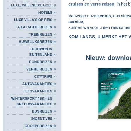
cruises
en
verre reizen
, in het 
LUXE, WELLNESS, GOLF
HOTELS
Vanwege onze
kennis
, ons stre
LUXE VILLA'S OP REIS
service
,
kunnen we voor u een reis samenst
A LA CARTE REIZEN
TREINREIZEN
KOM LANGS, U MERKT HET 
HUWELIJKSREIZEN
TROUWEN IN
BUITENLAND
Nieuw: downlo
RONDREIZEN
VERRE REIZEN
CITYTRIPS
AUTOVAKANTIES
FIETSVAKANTIES
WINTERSPORT / SKI- EN
SNEEUWVAKANTIES
BUSREIZEN
INCENTIVES
GROEPSREIZEN