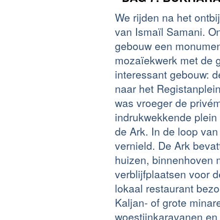
We rijden na het ontb
van Ismaïl Samani. On
gebouw een monumentaa
mozaïekwerk met de ge
interessant gebouw: d
naar het Registanplei
was vroeger de privém
indrukwekkende plein 
de Ark. In de loop va
vernield. De Ark beva
huizen, binnenhoven m
verblijfplaatsen voor 
lokaal restaurant bez
Kaljan- of grote minar
woestijnkaravanen en 