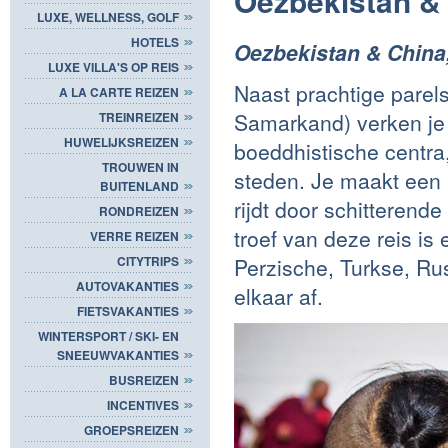
Oezbekistan &
LUXE, WELLNESS, GOLF
HOTELS
Oezbekistan & China
LUXE VILLA'S OP REIS
Naast prachtige parels
A LA CARTE REIZEN
Samarkand) verken je 
TREINREIZEN
HUWELIJKSREIZEN
boeddhistische centra
TROUWEN IN
steden. Je maakt een 
BUITENLAND
rijdt door schitterend
RONDREIZEN
troef van deze reis i
VERRE REIZEN
Perzische, Turkse, Ru
CITYTRIPS
AUTOVAKANTIES
elkaar af.
FIETSVAKANTIES
WINTERSPORT / SKI- EN
SNEEUWVAKANTIES
BUSREIZEN
INCENTIVES
GROEPSREIZEN