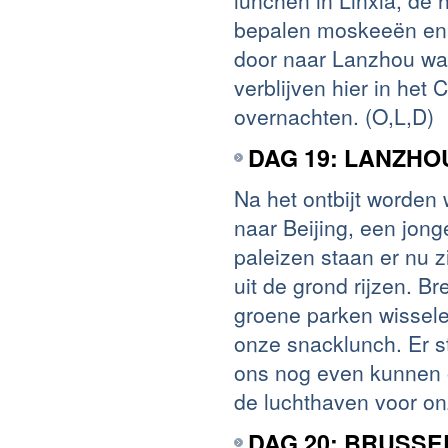
lunchen in Linxia, de 
bepalen moskeeën en m
door naar Lanzhou wa
verblijven hier in he
overnachten. (O,L,D)
DAG 19: LANZHOU
Na het ontbijt worden
naar Beijing, een jon
paleizen staan er nu z
uit de grond rijzen. 
groene parken wissele
onze snacklunch. Er s
ons nog even kunnen o
de luchthaven voor on
DAG 20: BRUSSE