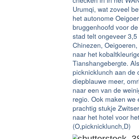
checken in in het WAN
Urumqi, wat zoveel be
het autonome Oeigoerg
bruggenhoofd voor de 
stad telt ongeveer 3,
Chinezen, Oeigoeren, 
naar het kobaltkleuri
Tianshangebergte. Als
picknicklunch aan de 
diepblauwe meer, omr
naar een van de weini
regio. Ook maken we 
prachtig stukje Zwitse
naar het hotel voor he
(O,picknicklunch,D)