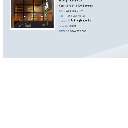
Yzerhand 9 - 9120 Beveren
Tel:
+32/3 755 01 74
Fax:
+32/3 755 16 93
E-mail:
Licentie
B2201
BTW BE
0844.772.505