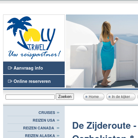
Aanvraag info
Online reserveren
Home
In de kijker
CRUISES
REIZEN USA
De Zijderoute 
REIZEN CANADA
REIZEN ALASKA