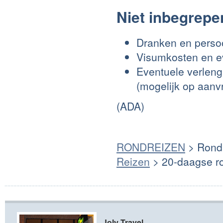
Niet inbegrepe
Dranken en persoo
Visumkosten en ev
Eventuele verleng
(mogelijk op aanv
(ADA)
RONDREIZEN
> Rondr
Reizen
> 20-daagse ro
Joly Travel