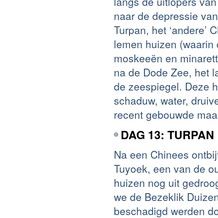
langs de uitlopers va
naar de depressie van
Turpan, het ‘andere’ 
lemen huizen (waarin 
moskeeën en minarette
na de Dode Zee, het l
de zeespiegel. Deze he
schaduw, water, druiv
recent gebouwde maa
DAG 13: TURPAN
Na een Chinees ontbi
Tuyoek, een van de oud
huizen nog uit gedro
we de Bezeklik Duize
beschadigd werden doo