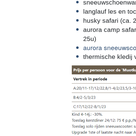
sneeuwschoenwand
langlauf les en toc
husky safari (ca. 
aurora camp safar
25u)
aurora sneeuwscoo
thermische kledij v