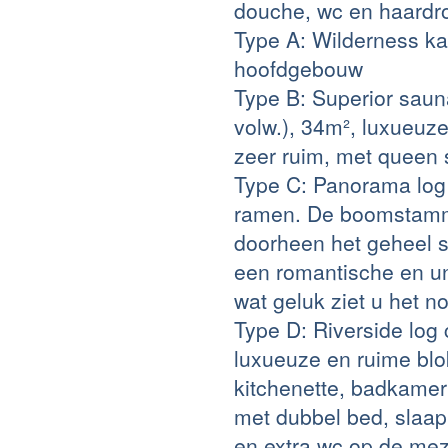
douche, wc en haardr
Type A
: Wilderness ka
hoofdgebouw
Type B
: Superior sau
volw.), 34m², luxueuz
zeer ruim, met queen 
Type C
: Panorama log 
ramen. De boomstamm
doorheen het geheel st
een romantische en uni
wat geluk ziet u het no
Type D
: Riverside log
luxueuze en ruime blo
kitchenette, badkamer
met dubbel bed, sla
en extra wc op de me