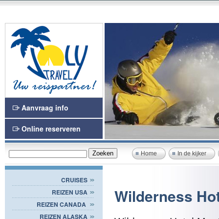
Aanvraag info
Online reserveren
Home
In de kijker
CRUISES
Wilderness Hot
REIZEN USA
REIZEN CANADA
REIZEN ALASKA