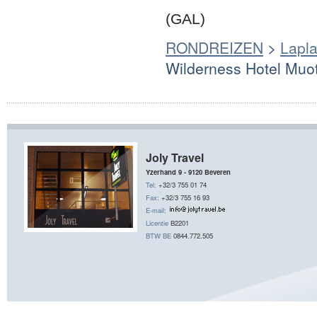
(GAL)
RONDREIZEN
>
Lapl
Wilderness Hotel Muotk
Joly Travel
Yzerhand 9 - 9120 Beveren
Tel:
+32/3 755 01 74
Fax:
+32/3 755 16 93
E-mail:
Licentie
B2201
BTW BE
0844.772.505