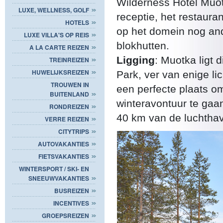
Wilderness Hotel Muo
LUXE, WELLNESS, GOLF
receptie, het restaura
HOTELS
op het domein nog an
LUXE VILLA'S OP REIS
blokhutten.
A LA CARTE REIZEN
Ligging
: Muotka ligt 
TREINREIZEN
HUWELIJKSREIZEN
Park, ver van enige li
TROUWEN IN
een perfecte plaats om
BUITENLAND
winteravontuur te gaa
RONDREIZEN
40 km van de luchthav
VERRE REIZEN
CITYTRIPS
AUTOVAKANTIES
FIETSVAKANTIES
WINTERSPORT / SKI- EN
SNEEUWVAKANTIES
BUSREIZEN
INCENTIVES
GROEPSREIZEN