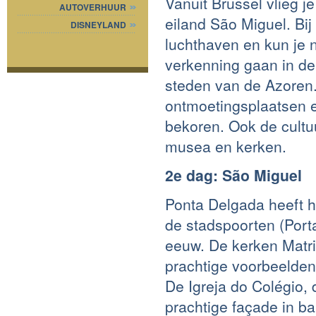
Vanuit Brussel vlieg j
AUTOVERHUUR
eiland São Miguel. Bij
DISNEYLAND
luchthaven en kun je n
verkenning gaan in de
steden van de Azoren. 
ontmoetingsplaatsen e
bekoren. Ook de cultuu
musea en kerken.
2e dag: São Miguel
Ponta Delgada heeft h
de stadspoorten (Port
eeuw. De kerken Matri
prachtige voorbeelden
De Igreja do Colégio,
prachtige façade in ba