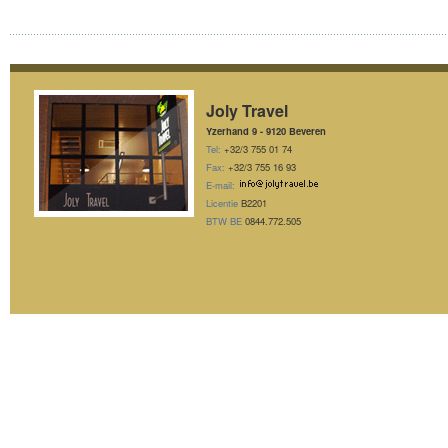
Joly Travel
Yzerhand 9 - 9120 Beveren
Tel:
+32/3 755 01 74
Fax:
+32/3 755 16 93
E-mail:
Licentie
B2201
BTW BE
0844.772.505