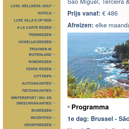
Sao Miguel, Terceira 
LUXE, WELLNESS, GOLF
Prijs vanaf:
€ 486
HOTELS
LUXE VILLA'S OP REIS
Afreizen:
elke maandag
A LA CARTE REIZEN
TREINREIZEN
HUWELIJKSREIZEN
TROUWEN IN
BUITENLAND
RONDREIZEN
VERRE REIZEN
CITYTRIPS
AUTOVAKANTIES
FIETSVAKANTIES
WINTERSPORT / SKI- EN
SNEEUWVAKANTIES
Programma
BUSREIZEN
1e dag: Brussel - Sã
INCENTIVES
GROEPSREIZEN