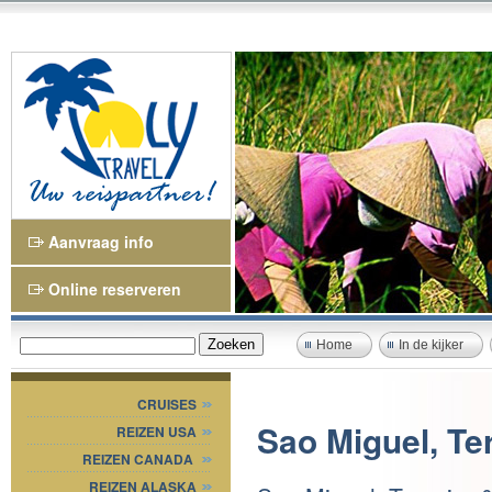
Aanvraag info
Online reserveren
Home
In de kijker
CRUISES
Sao Miguel, Ter
REIZEN USA
REIZEN CANADA
REIZEN ALASKA