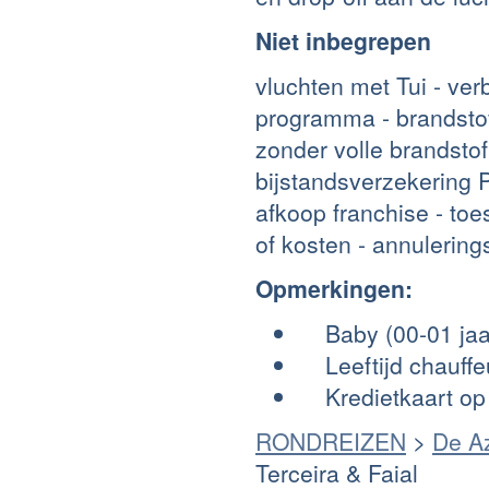
Niet inbegrepen
vluchten met Tui - ver
programma - brandstof
zonder volle brandsto
bijstandsverzekering 
afkoop franchise - to
of kosten - annulering
Opmerkingen:
Baby (00-01 jaar
Leeftijd chauffeur
Kredietkaart op 
RONDREIZEN
>
De A
Terceira & Faial