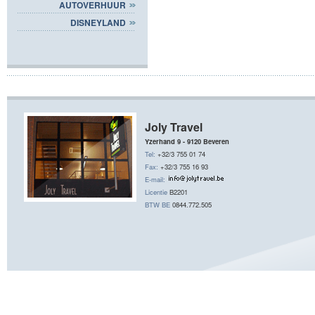
AUTOVERHUUR
DISNEYLAND
Joly Travel
Yzerhand 9 - 9120 Beveren
Tel:
+32/3 755 01 74
Fax:
+32/3 755 16 93
E-mail:
Licentie
B2201
BTW BE
0844.772.505