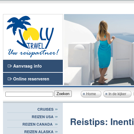
Aanvraag info
Online reserveren
Home
In de kijker
CRUISES
REIZEN USA
Reistips: Inent
REIZEN CANADA
REIZEN ALASKA