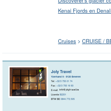
Discoverer's glacier c
Kenai Fjords en Denali
Cruises
>
CRUISE / 
Joly Travel
Yzerhand 9 - 9120 Beveren
Tel:
+32/3 755 01 74
Fax:
+32/3 755 16 93
E-mail:
Licentie
B2201
BTW BE
0844.772.505