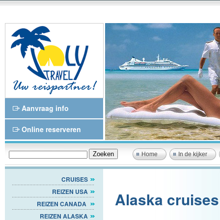
Aanvraag info
Online reserveren
Home
In de kijker
CRUISES
REIZEN USA
Alaska cruises
REIZEN CANADA
REIZEN ALASKA