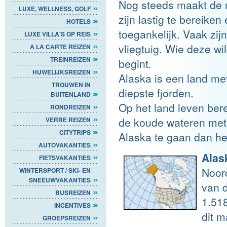
Nog steeds maakt de 
LUXE, WELLNESS, GOLF
zijn lastig te bereike
HOTELS
toegankelijk. Vaak zi
LUXE VILLA'S OP REIS
vliegtuig. Wie deze wil
A LA CARTE REIZEN
TREINREIZEN
begint.
HUWELIJKSREIZEN
Alaska is een land met
TROUWEN IN
diepste fjorden.
BUITENLAND
Op het land leven ber
RONDREIZEN
de koude wateren met
VERRE REIZEN
CITYTRIPS
Alaska te gaan dan hee
AUTOVAKANTIES
Alas
FIETSVAKANTIES
Noord
WINTERSPORT / SKI- EN
SNEEUWVAKANTIES
van 
BUSREIZEN
1.51
INCENTIVES
dit 
GROEPSREIZEN