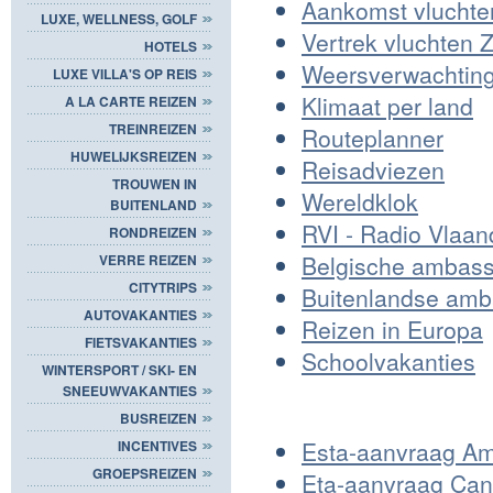
Aankomst vlucht
LUXE, WELLNESS, GOLF
Vertrek vluchten
HOTELS
Weersverwachting 
LUXE VILLA'S OP REIS
Klimaat per land
A LA CARTE REIZEN
TREINREIZEN
Routeplanner
HUWELIJKSREIZEN
Reisadviezen
TROUWEN IN
Wereldklok
BUITENLAND
RVI - Radio Vlaan
RONDREIZEN
Belgische ambassa
VERRE REIZEN
CITYTRIPS
Buitenlandse amb
AUTOVAKANTIES
Reizen in Europa
FIETSVAKANTIES
Schoolvakanties
WINTERSPORT / SKI- EN
SNEEUWVAKANTIES
BUSREIZEN
Esta-aanvraag Am
INCENTIVES
GROEPSREIZEN
Eta-aanvraag Ca