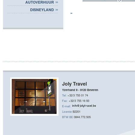
AUTOVERHUUR
DISNEYLAND
Joly Travel
Yzerhand 9 - 9120 Beveren
Tel:
+32/3 755 01 74
Fax:
+32/3 755 16 93
E-mail:
Licentie
B2201
BTW BE
0844.772.505