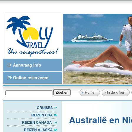
Aanvraag info
Online reserveren
Home
In de kijker
CRUISES
REIZEN USA
Australië en N
REIZEN CANADA
REIZEN ALASKA