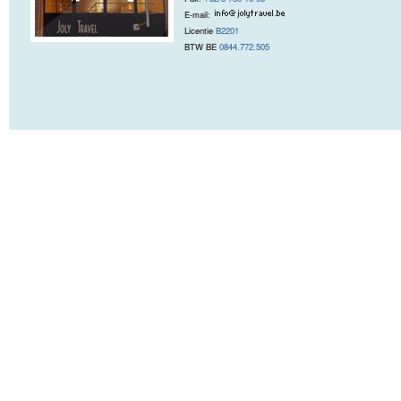
E-mail:
Licentie
B2201
BTW BE
0844.772.505