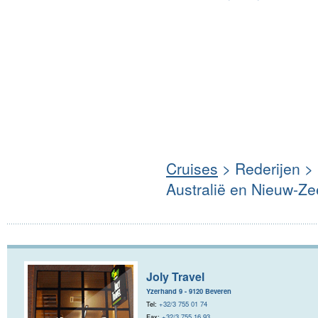
Cruises
> Rederijen >
Australië en Nieuw-Ze
Joly Travel
Yzerhand 9 - 9120 Beveren
Tel:
+32/3 755 01 74
Fax:
+32/3 755 16 93