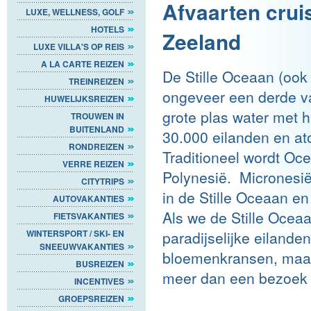
Afvaarten crui
LUXE, WELLNESS, GOLF
HOTELS
Zeeland
LUXE VILLA'S OP REIS
A LA CARTE REIZEN
De Stille Oceaan (ook
TREINREIZEN
ongeveer een derde v
HUWELIJKSREIZEN
grote plas water met h
TROUWEN IN
BUITENLAND
30.000 eilanden en ato
RONDREIZEN
Traditioneel wordt Oc
VERRE REIZEN
Polynesië. Micronesië l
CITYTRIPS
in de Stille Oceaan e
AUTOVAKANTIES
Als we de Stille Ocea
FIETSVAKANTIES
WINTERSPORT / SKI- EN
paradijselijke eilan
SNEEUWVAKANTIES
bloemenkransen, maar e
BUSREIZEN
meer dan een bezoek
INCENTIVES
GROEPSREIZEN