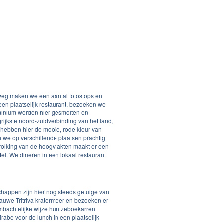
rweg maken we een aantal fotostops en
een plaatselijk restaurant, bezoeken we
uminium worden hier gesmolten en
ijkste noord-zuidverbinding van het land,
 hebben hier de mooie, rode kleur van
ien we op verschillende plaatsen prachtig
volking van de hoogvlakten maakt er een
l. We dineren in een lokaal restaurant
happen zijn hier nog steeds getuige van
lauwe Tritriva kratermeer en bezoeken er
mbachtelijke wijze hun zeboekarren
abe voor de lunch in een plaatselijk