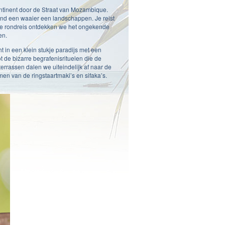
ontinent door de Straat van Mozambique.
ond een waaier een landschappen. Je reist
onze rondreis ontdekken we het ongekende
en.
 in een klein stukje paradijs met een
t de bizarre begrafenisrituelen die de
errassen dalen we uiteindelijk af naar de
n van de ringstaartmaki’s en sifaka’s.