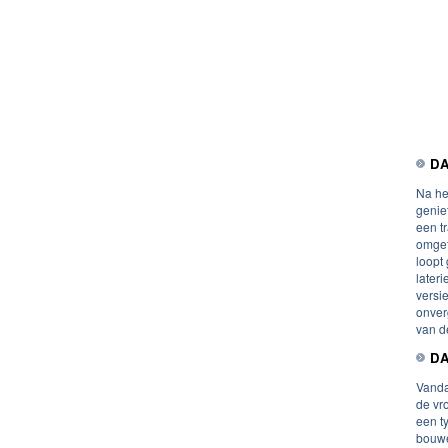
DA
Na he
genie
een t
omget
loopt
lateri
versi
onver
van de
DA
Vanda
de vr
een t
bouwe