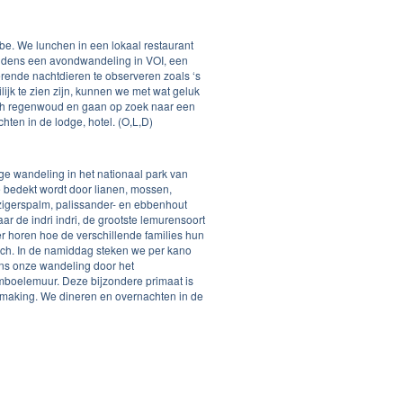
be. We lunchen in een lokaal restaurant
ens een avondwandeling in VOI, een
erende nachtdieren te observeren zoals ‘s
ijk te zien zijn, kunnen we met wat geluk
sch regenwoud en gaan op zoek naar een
ten in de lodge, hotel. (O,L,D)
ge wandeling in het nationaal park van
e bedekt wordt door lianen, mossen,
igerspalm, palissander- en ebbenhout
aar de indri indri, de grootste lemurensoort
r horen hoe de verschillende families hun
unch. In de namiddag steken we per kano
ens onze wandeling door het
mboelemuur. Deze bijzondere primaat is
smaking. We dineren en overnachten in de