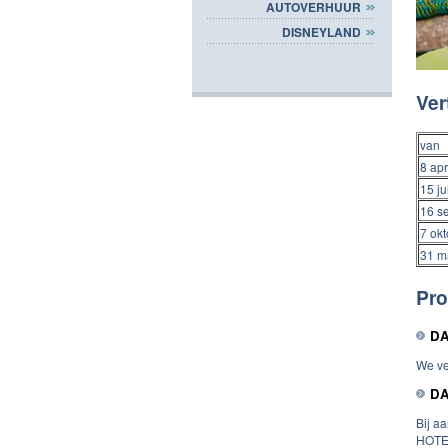
AUTOVERHUUR
DISNEYLAND
Ver
van
8 apr
15 ju
16 s
7 ok
31 m
Pr
DA
We ve
DA
Bij a
HOTEL