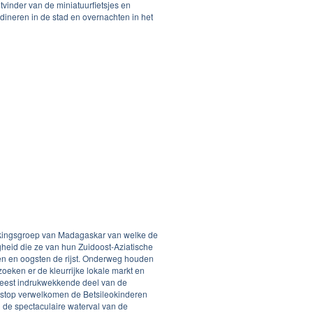
tvinder van de miniatuurfietsjes en
dineren in de stad en overnachten in het
volkingsgroep van Madagaskar van welke de
igheid die ze van hun Zuidoost-Aziatische
en en oogsten de rijst. Onderweg houden
oeken er de kleurrijke lokale markt en
meest indrukwekkende deel van de
 stop verwelkomen de Betsileokinderen
 de spectaculaire waterval van de