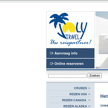
n en het Waasland
Joly Travel
Aanvraag info
Online reserveren
CRUISES
REIZEN USA
Het
REIZEN CANADA
Uniek
REIZEN ALASKA