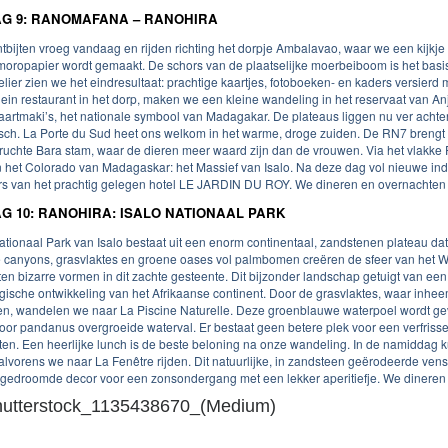
G 9: RANOMAFANA – RANOHIRA
tbijten vroeg vandaag en rijden richting het dorpje Ambalavao, waar we een kijkje
moropapier wordt gemaakt. De schors van de plaatselijke moerbeiboom is het basis
telier zien we het eindresultaat: prachtige kaartjes, fotoboeken- en kaders versie
lein restaurant in het dorp, maken we een kleine wandeling in het reservaat van A
taartmaki’s, het nationale symbool van Madagakar. De plateaus liggen nu ver ach
isch. La Porte du Sud heet ons welkom in het warme, droge zuiden. De RN7 brengt 
ruchte Bara stam, waar de dieren meer waard zijn dan de vrouwen. Via het vlakke
n het Colorado van Madagaskar: het Massief van Isalo. Na deze dag vol nieuwe in
s van het prachtig gelegen hotel LE JARDIN DU ROY. We dineren en overnachten in
G 10: RANOHIRA: ISALO NATIONAAL PARK
ationaal Park van Isalo bestaat uit een enorm continentaal, zandstenen plateau da
 canyons, grasvlaktes en groene oases vol palmbomen creëren de sfeer van het W
en bizarre vormen in dit zachte gesteente. Dit bijzonder landschap getuigt van een
gische ontwikkeling van het Afrikaanse continent. Door de grasvlaktes, waar inhee
en, wandelen we naar La Piscine Naturelle. Deze groenblauwe waterpoel wordt gev
oor pandanus overgroeide waterval. Er bestaat geen betere plek voor een verfriss
ten. Een heerlijke lunch is de beste beloning na onze wandeling. In de namiddag 
 alvorens we naar La Fenêtre rijden. Dit natuurlijke, in zandsteen geërodeerde vens
t gedroomde decor voor een zonsondergang met een lekker aperitiefje. We dineren e