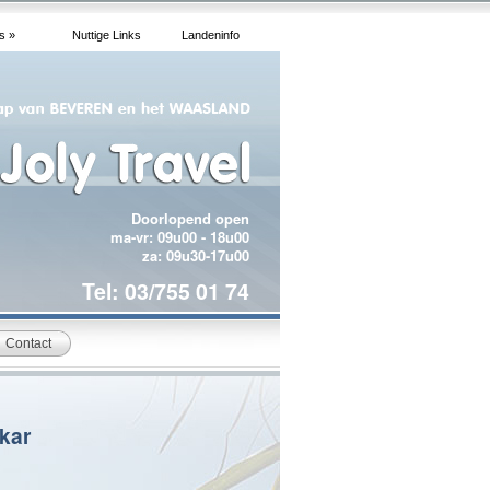
s »
Nuttige Links
Landeninfo
Doorlopend open
ma-vr: 09u00 - 18u00
za: 09u30-17u00
Tel: 03/755 01 74
Contact
kar