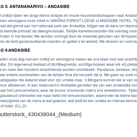
G 3: ANTANANARIVO – ANDASIBE
t ontbijt rijden we langs kleine dorpjes en mooie heuvellandschappen naar Andasi
men vervolgens onze intrek in VAKÔNA FOREST LODGE of ANDASIBE HOTEL. Tijd
vaat dat grenst aan het nationaal park van Andasibe, krijgen we de kans om fascin
ds kleinste primaat: de dwergmuismaki. Talrijke kameleonsoorten die overdag moeil
vinden in het donker. We worden omringd door de vreemde geluiden van dit tropi
van de best gecamoufleerde insecten en gekko’s ter wereld. We dineren en overnach
G 4:ANDASIBE
arten onze dag met een ontbijt en vervolgens maken we ons klaar voor een prachti
ibe. Dit regenwoud bestaat uit dichtbegroeide, vochtige bossen waar elk vrij plekj
s en meer dan honderd verschillende soorten orchideeën. Pandanus, bamboe, reiz
aar enkele voorbeelden van de talrijke flora die het park rijk is. We gaan op zoek n
adagaskar die bekend staat voor zijn unieke roep. ‘s Morgens kunnen we al van ve
torium afbakenen. In een restaurant in Andasibe genieten we van een smakelijke l
naar het Lemureneiland, waar de bruine, knorrende maki’s ons verwelkomen. Tijd
yptuswoud ontmoeten we maar liefst vier lemurensoorten, waaronder de kleine ba
nwezigheid van de mens al wat gewoon, wat leidt tot een unieke en intense kenni
of hotel. (O,L,D)