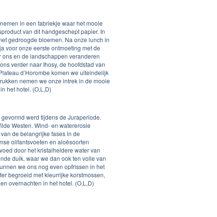
 nemen in een fabriekje waar het mooie
product van dit handgeschept papier. In
rd met gedroogde bloemen. Na onze lunch in
nja voor onze eerste ontmoeting met de
ter ons en de landschappen veranderen
ons verder naar Ihosy, de hoofdstad van
 Plateau d’Horombe komen we uiteindelijk
drukken nemen we onze intrek in de mooie
 het hotel. (O,L,D)
t gevormd werd tijdens de Juraperiode.
ilde Westen. Wind- en watererosie
 van de belangrijke fases in de
mse olifantsvoeten en aloësoorten
oed door het kristalheldere water van
ende duik, waar we dan ook ten volle van
kunnen we ons nog even opfrissen in het
ter begroeid met kleurrijke korstmossen,
n overnachten in het hotel. (O,L,D)