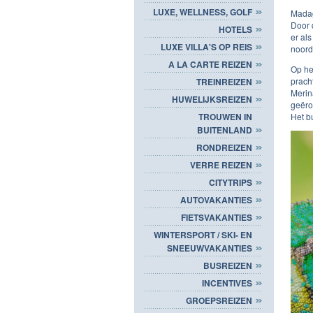
LUXE, WELLNESS, GOLF
Madag
Door 
HOTELS
er al
LUXE VILLA'S OP REIS
noord
A LA CARTE REIZEN
Op he
prach
TREINREIZEN
Merin
HUWELIJKSREIZEN
geëro
Het b
TROUWEN IN
BUITENLAND
RONDREIZEN
VERRE REIZEN
CITYTRIPS
AUTOVAKANTIES
FIETSVAKANTIES
WINTERSPORT / SKI- EN
SNEEUWVAKANTIES
BUSREIZEN
INCENTIVES
GROEPSREIZEN