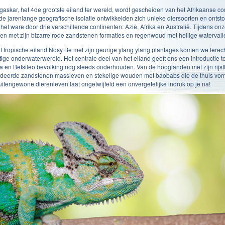
askar, het 4de grootste eiland ter wereld, wordt gescheiden van het Afrikaanse c
de jarenlange geografische isolatie ontwikkelden zich unieke diersoorten en ontst
s het ware door drie verschillende continenten: Azië, Afrika en Australië. Tijdens 
en met zijn bizarre rode zandstenen formaties en regenwoud met heilige watervall
t tropische eiland Nosy Be met zijn geurige ylang ylang plantages komen we terecht
tige onderwaterwereld. Het centrale deel van het eiland geeft ons een introductie to
a en Betsileo bevolking nog steeds onderhouden. Van de hooglanden met zijn rijstt
deerde zandstenen massieven en stekelige wouden met baobabs die de thuis vorme
uitengewone dierenleven laat ongetwijfeld een onvergetelijke indruk op je na!