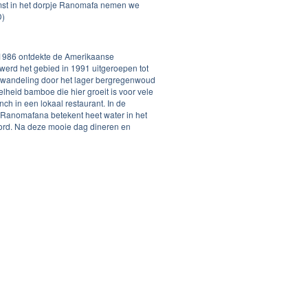
omst in het dorpje Ranomafa nemen we
D)
 1986 ontdekte de Amerikaanse
 werd het gebied in 1991 uitgeroepen tot
en wandeling door het lager bergregenwoud
heid bamboe die hier groeit is voor vele
ch in een lokaal restaurant. In de
 Ranomafana betekent heet water in het
oord. Na deze mooie dag dineren en