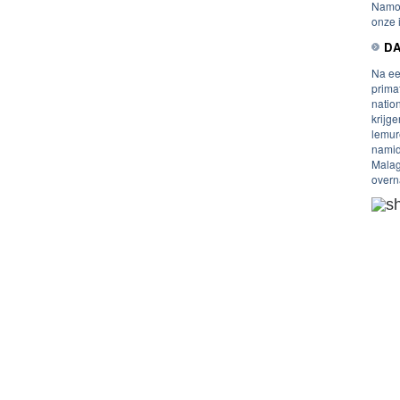
Namor
onze 
DA
Na ee
prima
natio
krijg
lemur
namid
Malag
overn