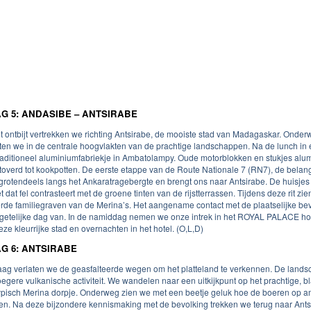
G 5: ANDASIBE – ANTSIRABE
t ontbijt vertrekken we richting Antsirabe, de mooiste stad van Madagaskar. Onde
ten we in de centrale hoogvlakten van de prachtige landschappen. Na de lunch in 
raditioneel aluminiumfabriekje in Ambatolampy. Oude motorblokken en stukjes al
overd tot kookpotten. De eerste etappe van de Route Nationale 7 (RN7), de belangr
 grotendeels langs het Ankaratragebergte en brengt ons naar Antsirabe. De huisjes
et dat fel contrasteert met de groene tinten van de rijstterrassen. Tijdens deze rit z
erde familiegraven van de Merina’s. Het aangename contact met de plaatselijke be
getelijke dag van. In de namiddag nemen we onze intrek in het ROYAL PALACE hote
ze kleurrijke stad en overnachten in het hotel. (O,L,D)
G 6: ANTSIRABE
ag verlaten we de geasfalteerde wegen om het platteland te verkennen. De landsc
oegere vulkanische activiteit. We wandelen naar een uitkijkpunt op het prachtige, b
ypisch Merina dorpje. Onderweg zien we met een beetje geluk hoe de boeren op a
n. Na deze bijzondere kennismaking met de bevolking trekken we terug naar Antsir