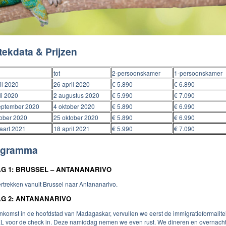
tekdata & Prijzen
tot
2-persoonskamer
1-persoonskamer
il 2020
26 april 2020
€ 5.890
€ 6.890
li 2020
2 augustus 2020
€ 5.990
€ 7.090
eptember 2020
4 oktober 2020
€ 5.890
€ 6.990
tober 2020
25 oktober 2020
€ 5.890
€ 6.990
aart 2021
18 april 2021
€ 5.990
€ 7.090
ogramma
G 1: BRUSSEL – ANTANANARIVO
rtrekken vanuit Brussel naar Antananarivo.
G 2: ANTANANARIVO
ankomst in de hoofdstad van Madagaskar, vervullen we eerst de immigratieformali
 voor de check in. Deze namiddag nemen we even rust. We dineren en overnachten