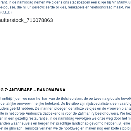
urant. In de namiddag nemen we tijdens ons stadsbezoek een kijkje bij Mr. Mamy, ui
e-pousse, die hij uit gerecycleerde blikjes, remkabels en telefoondraad maakt. We 
 (O,L,D)
G 7: ANTSIRABE – RANOMAFANA
t ontbijt rijden we naar het hart van de Betsileo stam, de op twee na grootste be
de talrijke onoverwinnelijke betekent. De Betsileo zijn rijstspecialisten, een vaard
uders geërfd hebben. De mannen ploegen de talloze veldjes en de vrouwen plant
lte in het dorpje Ambositra dat bekend is voor de Zafimaniry beeldhouwers. We bez
en in een gezellig restaurantje. In de namiddag vervolgen we onze weg door het 
anden waar heuvels en bergen het prachtige landschap gevormd hebben. Bij elke
et de glimlach. Tenslotte verlaten we de hoofdweg en maken nog een korte stop bij