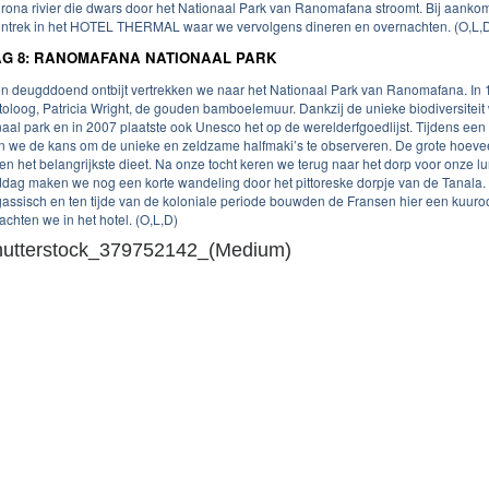
ona rivier die dwars door het Nationaal Park van Ranomafana stroomt. Bij aank
intrek in het HOTEL THERMAL waar we vervolgens dineren en overnachten. (O,L,
G 8: RANOMAFANA NATIONAAL PARK
n deugddoend ontbijt vertrekken we naar het Nationaal Park van Ranomafana. In
toloog, Patricia Wright, de gouden bamboelemuur. Dankzij de unieke biodiversiteit
naal park en in 2007 plaatste ook Unesco het op de werelderfgoedlijst. Tijdens e
en we de kans om de unieke en zeldzame halfmaki’s te observeren. De grote hoeveel
en het belangrijkste dieet. Na onze tocht keren we terug naar het dorp voor onze lun
dag maken we nog een korte wandeling door het pittoreske dorpje van de Tanala.
assisch en ten tijde van de koloniale periode bouwden de Fransen hier een kuur
achten we in het hotel. (O,L,D)