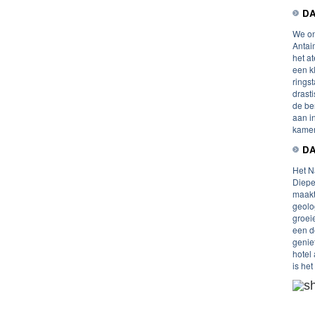
DA
We on
Antai
het a
een k
rings
drast
de be
aan i
kamer
DA
Het N
Diepe
maakt
geolo
groei
een d
genie
hotel
is he