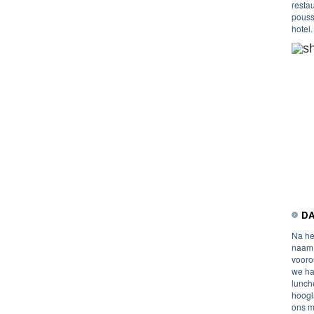
resta
pouss
hotel.
DA
Na he
naam 
vooro
we ha
lunch
hoogl
ons m