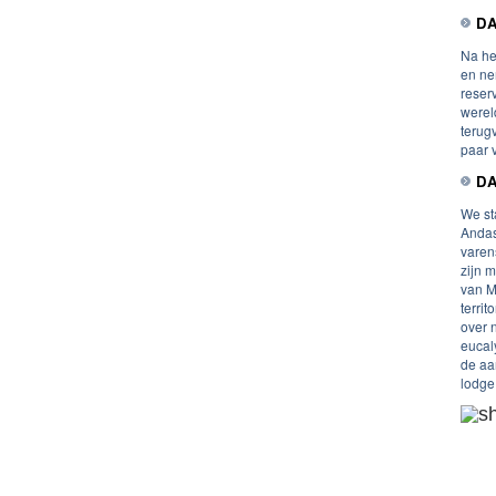
DA
Na he
en ne
reser
werel
terug
paar 
DA
We st
Andas
varen
zijn m
van M
terri
over 
eucal
de aa
lodge 