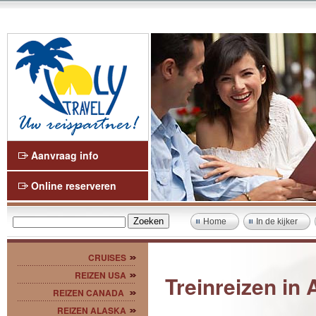
Aanvraag info
Online reserveren
Home
In de kijker
CRUISES
REIZEN USA
Treinreizen in 
REIZEN CANADA
REIZEN ALASKA