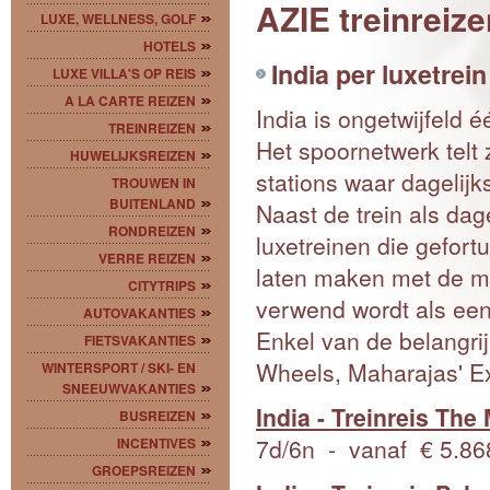
AZIE treinreize
LUXE, WELLNESS, GOLF
HOTELS
India per luxetrein
LUXE VILLA'S OP REIS
A LA CARTE REIZEN
India is ongetwijfeld 
TREINREIZEN
Het spoornetwerk telt
HUWELIJKSREIZEN
stations waar dagelijk
TROUWEN IN
BUITENLAND
Naast de trein als dag
RONDREIZEN
luxetreinen die gefort
VERRE REIZEN
laten maken met de moo
CITYTRIPS
verwend wordt als ee
AUTOVAKANTIES
Enkel van de belangrij
FIETSVAKANTIES
Wheels, Maharajas' Ex
WINTERSPORT / SKI- EN
SNEEUWVAKANTIES
India - Treinreis Th
BUSREIZEN
7d/6n - vanaf € 5.86
INCENTIVES
GROEPSREIZEN