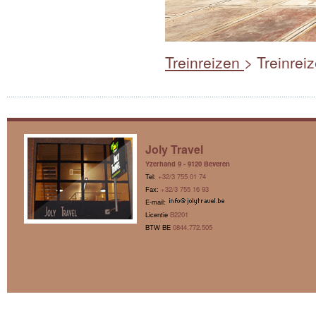
Treinreizen
> Treinrei
Joly Travel
Yzerhand 9 - 9120 Beveren
Tel:
+32/3 755 01 74
Fax:
+32/3 755 16 93
E-mail:
Licentie
B2201
BTW BE
0844.772.505