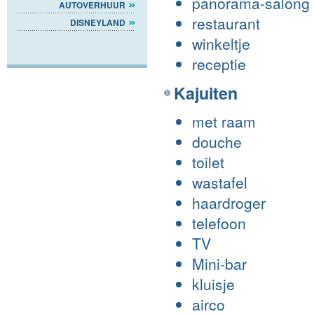
panorama-salong 
AUTOVERHUUR
restaurant
DISNEYLAND
winkeltje
receptie
Kajuiten
met raam
douche
toilet
wastafel
haardroger
telefoon
TV
Mini-bar
kluisje
airco