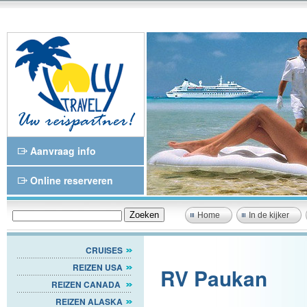
Aanvraag info
Online reserveren
Home
In de kijker
CRUISES
REIZEN USA
RV Paukan
REIZEN CANADA
REIZEN ALASKA