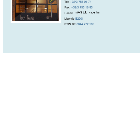
Tel:
+32/3 755 01 74
Fax:
+32/3 755 16 93
E-mail:
Licentie
B2201
BTW BE
0844.772.505