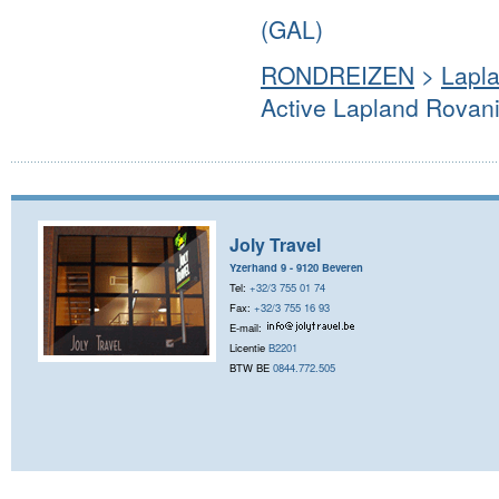
(GAL)
RONDREIZEN
>
Lapl
Active Lapland Rovan
Joly Travel
Yzerhand 9 - 9120 Beveren
Tel:
+32/3 755 01 74
Fax:
+32/3 755 16 93
E-mail:
Licentie
B2201
BTW BE
0844.772.505