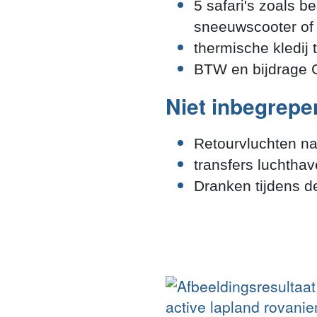
5 safari's zoals 
sneeuwscooter of 
thermische kledij 
BTW en bijdrage G
Niet inbegrepe
Retourvluchten n
transfers luchtha
Dranken tijdens d