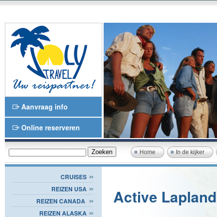
Aanvraag info
Online reserveren
Home
In de kijker
CRUISES
REIZEN USA
Active Laplan
REIZEN CANADA
REIZEN ALASKA