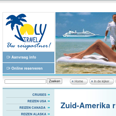
Aanvraag info
Online reserveren
Home
In de kijker
CRUISES
REIZEN USA
Zuid-Amerika r
REIZEN CANADA
REIZEN ALASKA