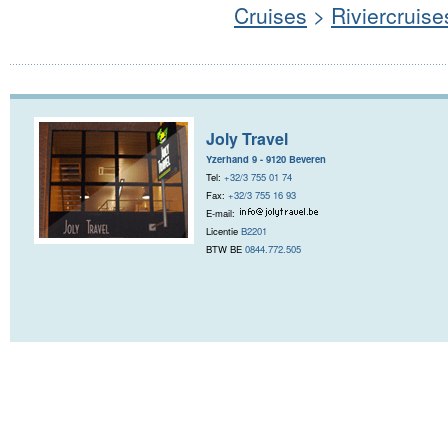
Cruises
>
Riviercruise
Joly Travel
Yzerhand 9 - 9120 Beveren
Tel:
+32/3 755 01 74
Fax:
+32/3 755 16 93
E-mail:
Licentie
B2201
BTW BE
0844.772.505