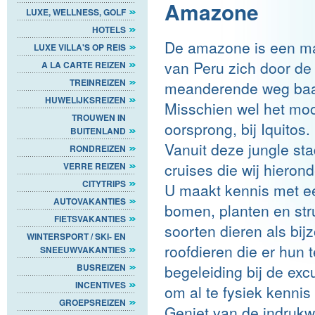
Amazone
LUXE, WELLNESS, GOLF
HOTELS
De amazone is een magi
LUXE VILLA'S OP REIS
van Peru zich door de
A LA CARTE REIZEN
TREINREIZEN
meanderende weg baant
HUWELIJKSREIZEN
Misschien wel het mooi
TROUWEN IN
oorsprong, bij Iquitos.
BUITENLAND
Vanuit deze jungle st
RONDREIZEN
cruises die wij hieron
VERRE REIZEN
CITYTRIPS
U maakt kennis met ee
AUTOVAKANTIES
bomen, planten en str
FIETSVAKANTIES
soorten dieren als bi
WINTERSPORT / SKI- EN
roofdieren die er hun 
SNEEUWVAKANTIES
BUSREIZEN
begeleiding bij de exc
INCENTIVES
om al te fysiek kennis
GROEPSREIZEN
Geniet van de indrukw