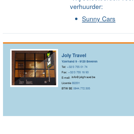
verhuurder:
Sunny Cars
Joly Travel
Yzerhand 9 - 9120 Beveren
Tel:
+32/3 755 01 74
Fax:
+32/3 755 16 93
E-mail:
Licentie
B2201
BTW BE
0844.772.505