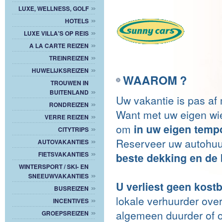
LUXE, WELLNESS, GOLF
HOTELS
LUXE VILLA'S OP REIS
A LA CARTE REIZEN
TREINREIZEN
HUWELIJKSREIZEN
WAAROM ?
TROUWEN IN
BUITENLAND
Uw vakantie is pas af
RONDREIZEN
Want met uw eigen wiel
VERRE REIZEN
om
in uw eigen temp
CITYTRIPS
Reserveer uw autohuur
AUTOVAKANTIES
FIETSVAKANTIES
beste dekking en de b
WINTERSPORT / SKI- EN
SNEEUWVAKANTIES
U verliest geen kostb
BUSREIZEN
lokale verhuurder ove
INCENTIVES
algemeen duurder of o
GROEPSREIZEN