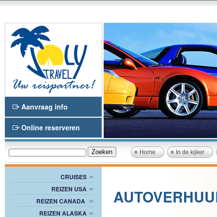
Aanvraag info
Online reserveren
Home
In de kijker
CRUISES
REIZEN USA
AUTOVERHUU
REIZEN CANADA
REIZEN ALASKA