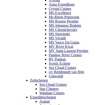
A Rosa
Aqua Expedtions
Crystal Cruises
MS Excellence
Ms Rhein Prinzessin
MS Rousse Prestige
MS Johannes Brahms
MS Chernichevsky
MS Stravinski
MS Vivaldi
MS Vasco Da Gama
MV River Kwai
MV Saint Laurent Prestige
Pandaw River Cruises
RV Paukan
Scenic Eclipse
Sea Cloud Cruises
s/v Rembrandt van Rijn
Uniworld
Zeilschepen
Sea Cloud Cruises
Star Clippers
Windstar Cruises
Expeditieschepen
Aranui