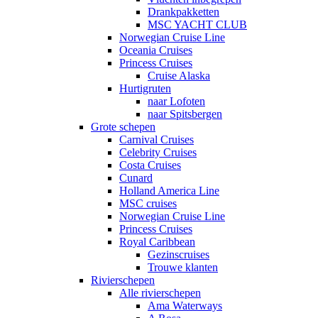
Drankpakketten
MSC YACHT CLUB
Norwegian Cruise Line
Oceania Cruises
Princess Cruises
Cruise Alaska
Hurtigruten
naar Lofoten
naar Spitsbergen
Grote schepen
Carnival Cruises
Celebrity Cruises
Costa Cruises
Cunard
Holland America Line
MSC cruises
Norwegian Cruise Line
Princess Cruises
Royal Caribbean
Gezinscruises
Trouwe klanten
Rivierschepen
Alle rivierschepen
Ama Waterways