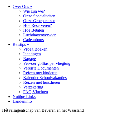
Over Ons »
Wie zijn we?
Onze Specialiteiten
Onze Groepsreizen
Hoe Reserveren?
Hoe Betalen
Luchthavenvervoer
Cadeaubons
Reistips »
Vroeg Boeken
Inentingen
Bagage
Vervoer golftas per vliegtuig
Vereiste Documenten
Reizen met kinderen
Kalender Schoolvakanties
Reizen met huisdieren
Verzekering
FAQ Vluchten
Nuttige Links
Landeninfo
Hét reisagentschap van Beveren en het Waasland