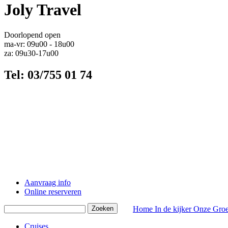
Joly Travel
Doorlopend open
ma-vr: 09u00 - 18u00
za: 09u30-17u00
Tel: 03/755 01 74
Aanvraag info
Online reserveren
Home
In de kijker
Onze Groe
Cruises