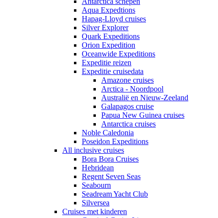
Antarctica schepen
Aqua Expedtions
Hapag-Lloyd cruises
Silver Explorer
Quark Expeditions
Orion Expedition
Oceanwide Expeditions
Expeditie reizen
Expeditie cruisedata
Amazone cruises
Arctica - Noordpool
Australië en Nieuw-Zeeland
Galapagos cruise
Papua New Guinea cruises
Antarctica cruises
Noble Caledonia
Poseidon Expeditions
All inclusive cruises
Bora Bora Cruises
Hebridean
Regent Seven Seas
Seabourn
Seadream Yacht Club
Silversea
Cruises met kinderen