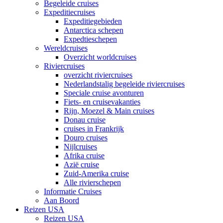
Begeleide cruises
Expeditiecruises
Expeditiegebieden
Antarctica schepen
Expedtieschepen
Wereldcruises
Overzicht worldcruises
Riviercruises
overzicht riviercruises
Nederlandstalig begeleide riviercruises
Speciale cruise avonturen
Fiets- en cruisevakanties
Rijn, Moezel & Main cruises
Donau cruise
cruises in Frankrijk
Douro cruises
Nijlcruises
Afrika cruise
Azië cruise
Zuid-Amerika cruise
Alle rivierschepen
Informatie Cruises
Aan Boord
Reizen USA
Reizen USA