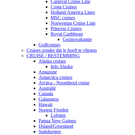
Carnival Cruise Line
Costa Cruises
Holland America Lines
MSC cruises
Norwegian Cruise Line
Princess Cruises
Royal Caribbean
Gezinsvakantie
Golfcruises
Cruises zonder dat je hoeft te vliegen
CRUISE / BESTEMMING
Alaska cruises
Info Alaska
Amazone
Antarctica cruises
Arctica - Noordpool cruise
Australië
Canada
Galapagos
Hawaii
Noorse Fjorden
Lofoten
Papua New Guinea
IJsland/Groenland
Spitsbergen