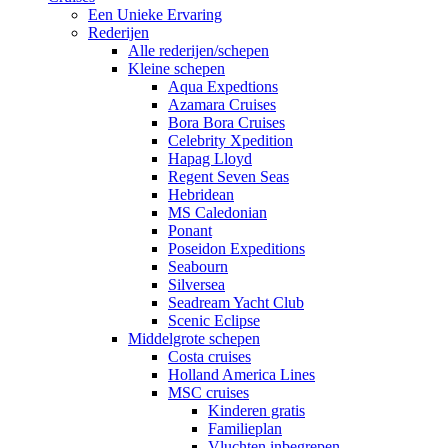
Een Unieke Ervaring
Rederijen
Alle rederijen/schepen
Kleine schepen
Aqua Expedtions
Azamara Cruises
Bora Bora Cruises
Celebrity Xpedition
Hapag Lloyd
Regent Seven Seas
Hebridean
MS Caledonian
Ponant
Poseidon Expeditions
Seabourn
Silversea
Seadream Yacht Club
Scenic Eclipse
Middelgrote schepen
Costa cruises
Holland America Lines
MSC cruises
Kinderen gratis
Familieplan
Vluchten inbegrepen