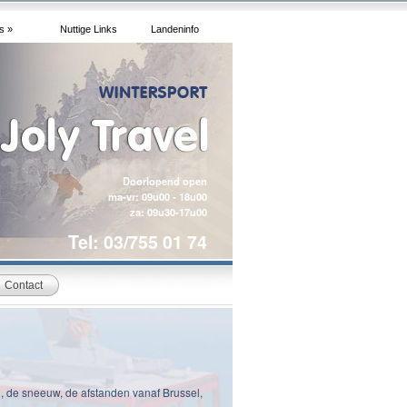
s »
Nuttige Links
Landeninfo
Doorlopend open
ma-vr: 09u00 - 18u00
za: 09u30-17u00
Tel: 03/755 01 74
Contact
, de sneeuw, de afstanden vanaf Brussel,