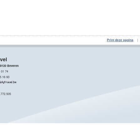
Print deze pagina
vel
 9120 Beveren
 01 74
5 16 93
1
.772.505