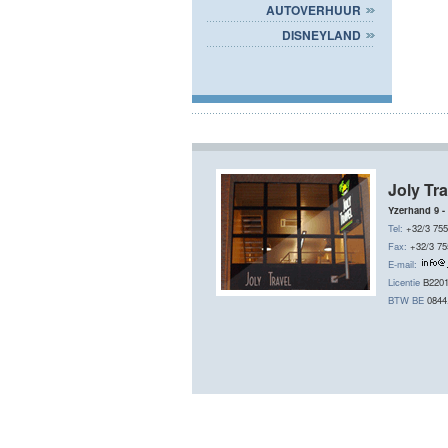
AUTOVERHUUR
DISNEYLAND
Joly Tra
Yzerhand 9 -
Tel:
+32/3 755
Fax:
+32/3 75
E-mail:
Licentie
B220
BTW BE
0844