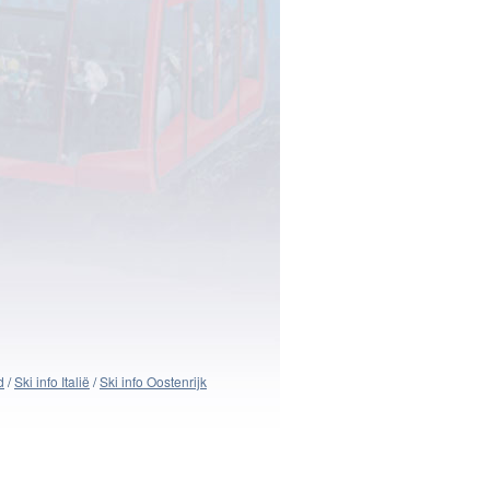
d
/
Ski info Italië
/
Ski info Oostenrijk