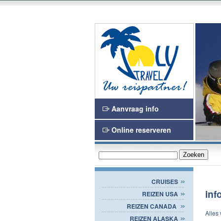
n en het Waasland
Joly Travel
Aanvraag info
Online reserveren
CRUISES
inf
REIZEN USA
REIZEN CANADA
Alles
REIZEN ALASKA