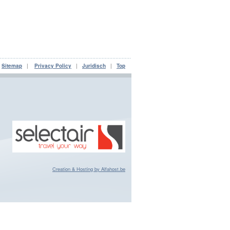
|
Sitemap
|
Privacy Policy
|
Juridisch
|
Top
Creation & Hosting by Alfahost.be