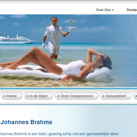
Over Ons »
Reistip
Home
In de kijker
Onze Groepsreizen
Nieuwsbrief
 Johannes Brahms
hannes Brahms is een klein, gezellig schip met een gemoedelijke sfeer.