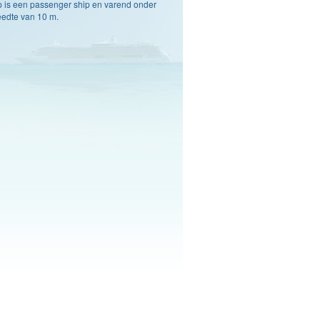
p is een passenger ship en varend onder
eedte van 10 m.