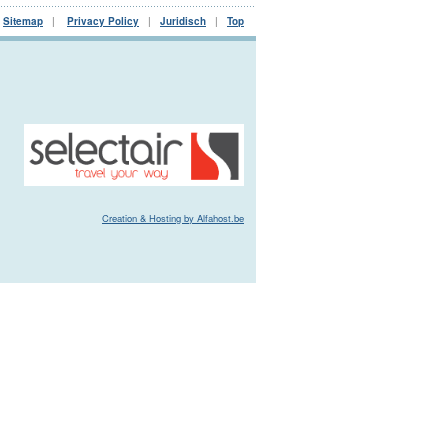
|
Sitemap
|
Privacy Policy
|
Juridisch
|
Top
Creation & Hosting by Alfahost.be