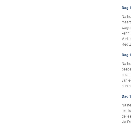
Dag 1
Na he
meerd
wagen
kenni
Verke
Red Z
Dag 1
Na he
bezoe
bezoe
van e
hun h
Dag 1
Na he
exoti
de le
via D