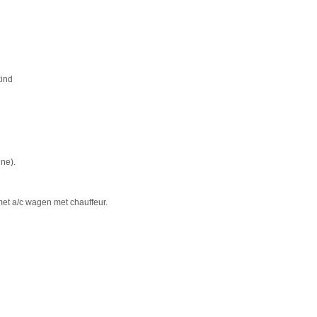
kind
ine).
t a/c wagen met chauffeur.