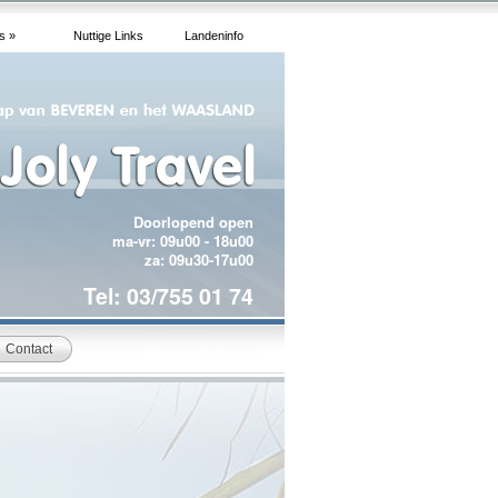
s »
Nuttige Links
Landeninfo
Doorlopend open
ma-vr: 09u00 - 18u00
za: 09u30-17u00
Tel: 03/755 01 74
Contact