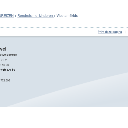
REIZEN
>
Rondreis met kinderen
> Vietnam4kids
Print deze pagina
vel
 9120 Beveren
 01 74
5 16 93
1
.772.505