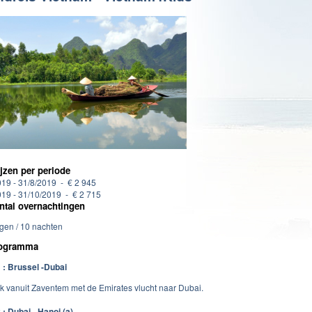
ijzen per periode
019 - 31/8/2019 - € 2 945
019 - 31/10/2019 - € 2 715
ntal overnachtingen
gen / 10 nachten
ogramma
 : Brussel -Dubai
ek vanuit Zaventem met de Emirates vlucht naar Dubai.
 : Dubai - Hanoi (a)