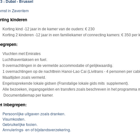
3 : Dubai - Brussel
mst in Zaventem
rting kinderen
Korting kind -12 jaar in de kamer van de ouders: € 230
Korting 2 kinderen -12 jaar in een familiekamer of connecting kamers: € 350 per 
begrepen:
Vluchten met Emirates
Luchthaventaksen en fuel.
9 overnachtingen in de vermelde accommodatie of gelijkwaardig.
1 overnachtingen op de nachttrein Hanoi-Lao Cai (Livitrans - 4
personen per cab
Maaltijden zoals vermeld.
Engelssprekende lokale gidsen (Franstalige lokale gids mits
supplement).
Alle bezoeken, ingangsgelden en transfers zoals beschreven in het
programma me
Documentatiemap per kamer.
et inbegrepen:
Persoonlijke uitgaven zoals dranken.
Visumkosten.
Gebruikelijke fooien.
Annulerings- en of bijstandsverzekering.