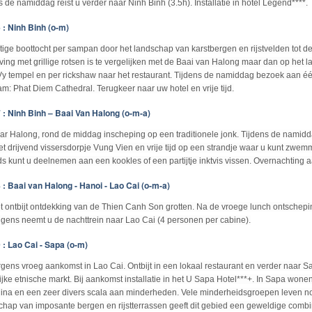
s de namiddag reist u verder naar Ninh Binh (3.5h). Installatie in hotel Legend****.
 : Ninh Binh (o-m)
tige boottocht per sampan door het landschap van karstbergen en rijstvelden tot 
ing met grillige rotsen is te vergelijken met de Baai van Halong maar dan op het l
Vy tempel en per rickshaw naar het restaurant. Tijdens de namiddag bezoek aan é
am: Phat Diem Cathedral. Terugkeer naar uw hotel en vrije tijd.
 : Ninh Binh – Baai Van Halong (o-m-a)
aar Halong, rond de middag inscheping op een traditionele jonk. Tijdens de namid
et drijvend vissersdorpje Vung Vien en vrije tijd op een strandje waar u kunt zwe
s kunt u deelnemen aan een kookles of een partijtje inktvis vissen. Overnachting 
 : Baai van Halong - Hanoi - Lao Cai (o-m-a)
t ontbijt ontdekking van de Thien Canh Son grotten. Na de vroege lunch ontschepi
lgens neemt u de nachttrein naar Lao Cai (4 personen per cabine).
 : Lao Cai - Sapa (o-m)
rgens vroeg aankomst in Lao Cai. Ontbijt in een lokaal restaurant en verder naa
rijke etnische markt. Bij aankomst installatie in het U Sapa Hotel***+. In Sapa won
ina en een zeer divers scala aan minderheden. Vele minderheidsgroepen leven nog
chap van imposante bergen en rijstterrassen geeft dit gebied een geweldige combin