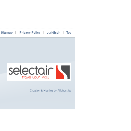
|
Sitemap
|
Privacy Policy
|
Juridisch
|
Top
Creation & Hosting by Alfahost.be