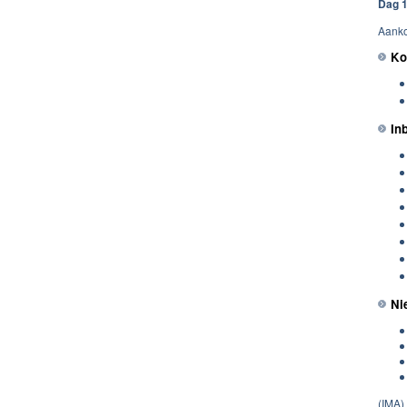
Dag 1
Aanko
Ko
In
Ni
(IMA)