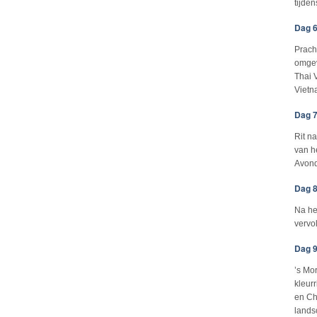
tijden
Dag 6
Prach
omgev
Thai 
Vietn
Dag 7
Rit n
van h
Avond
Dag 8
Na he
vervo
Dag 9
’s Mo
kleur
en Ch
lands