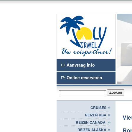
n en het Waasland
Joly Travel
Aanvraag info
Online reserveren
CRUISES
REIZEN USA
Vie
REIZEN CANADA
Ron
REIZEN ALASKA