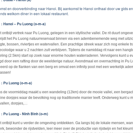
mst en doorverbinding naar Hanoi. Bij aankomst te Hanoi onthaal door uw gids en t
onds welkom diner in een lokaal restaurant.
 : Hanoi – Pu Luong (o-m-a)
t ontbijt vertrek naar Pu Luong, gelegen in een idyllische vallei. De rit duurt ong
 rijdt het Pu Luong natuurreservaat binnen via een adembenemende weg met uitzicht
gte, bossen, riviertjes en watervallen. Een prachtige streek waar zich nog enkele 
 ecolodge waar u 2 nachten zult verblijven. Tijdens de namiddag rit naar een hang
ling (2.5km) start op zoek naar enorme houten waterraderen. Vervolgens kunt u ev
gd door een rafting door de weelderige natuur. Avondmaal en overnachting in Pu L
ueerd op de flanken van een berg en omvat een infinity pool met een werkelijk ade
assen!
 : Pu Luong (o-m-a)
ns de voormiddag maakt u een wandeling (12km) door de mooie vallei, een bergacht
eine dorpjes waar de bevolking nog op traditionele manier leeft. Onderweg kunt u me
vallen, dorpjes,…
 : Pu Luong - Ninh Binh (o-m)
t ontbijt kunt u verder de omgeving ontdekken. Ga langs bij de lokale mensen, wa
erk, bewonder de rijstvelden, leer meer over de productie van rijstwijn en het kleur