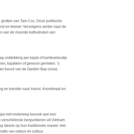
de grotten van Tam Coc. Deze poëtische
and en kleiner. Vervolgens verder naar de
én van de mooiste kathedralen van
dag ontdekking per kajak of bamboebootje
mmen, kajakken of gewoon genieten. ’s
aan boord van de Garden Bay cruise.
ng en transfer naar Hanoi. Avondmaal en
r Sapa met onderweg bezoek aan een
en verschillende bergvolkeren uit Vietnam
 steeds op hun traditionele manier. Het
atie van natuur en cultuur.