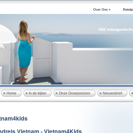
Over Ons »
Reistip
Home
In de kijker
Onze Groepsreizen
Nieuwsbrief
tnam4kids
dreis Vietnam - Vietnam4Kids