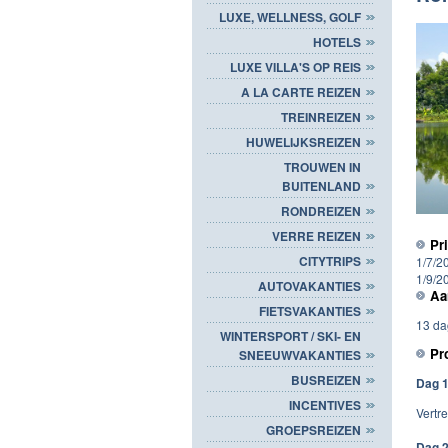
LUXE, WELLNESS, GOLF
HOTELS
LUXE VILLA'S OP REIS
A LA CARTE REIZEN
TREINREIZEN
HUWELIJKSREIZEN
TROUWEN IN
BUITENLAND
RONDREIZEN
VERRE REIZEN
Pr
CITYTRIPS
1/7/2
1/9/2
AUTOVAKANTIES
Aa
FIETSVAKANTIES
13 da
WINTERSPORT / SKI- EN
Pr
SNEEUWVAKANTIES
BUSREIZEN
Dag 1
INCENTIVES
Vertr
GROEPSREIZEN
Dag 2