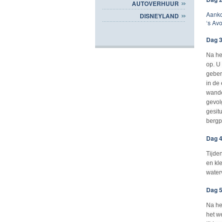
AUTOVERHUUR
Aanko
DISNEYLAND
‘s Av
Dag 3
Na he
op. U
geber
in de
wande
gevol
gesit
bergp
Dag 4
Tijde
en kl
water
Dag 5
Na he
het w