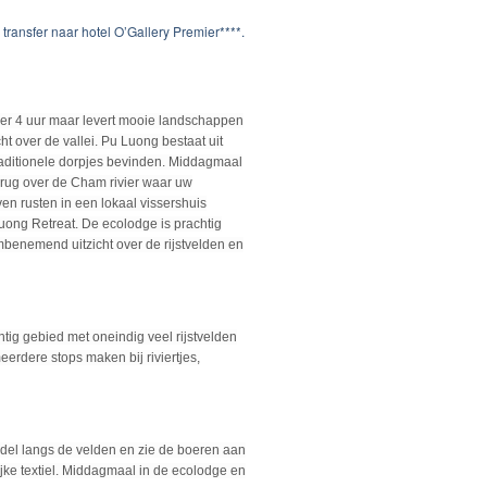
ransfer naar hotel O’Gallery Premier****.
eveer 4 uur maar levert mooie landschappen
 over de vallei. Pu Luong bestaat uit
traditionele dorpjes bevinden. Middagmaal
brug over de Cham rivier waar uw
en rusten in een lokaal vissershuis
uong Retreat. De ecolodge is prachtig
mbenemend uitzicht over de rijstvelden en
ig gebied met oneindig veel rijstvelden
erdere stops maken bij riviertjes,
ndel langs de velden en zie de boeren aan
rijke textiel. Middagmaal in de ecolodge en