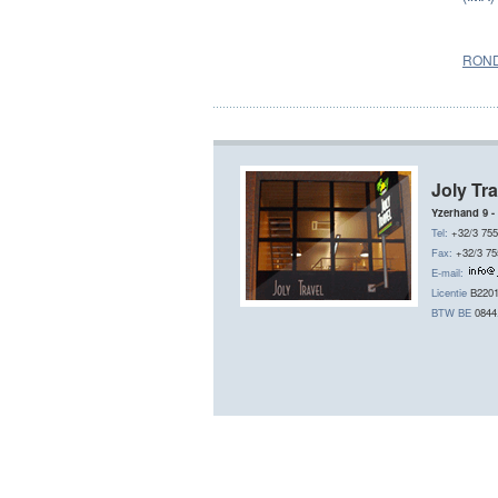
ROND
Joly Tra
Yzerhand 9 -
Tel:
+32/3 755
Fax:
+32/3 75
E-mail:
Licentie
B220
BTW BE
0844