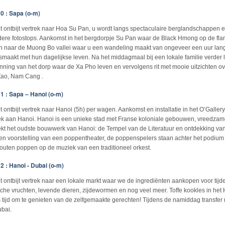
0 : Sapa (o-m)
t ontbijt vertrek naar Hoa Su Pan, u wordt langs spectaculaire berglandschappen e
ere fotostops. Aankomst in het bergdorpje Su Pan waar de Black Hmong op de fla
 naar de Muong Bo vallei waar u een wandeling maakt van ongeveer een uur lang
smaakt met hun dagelijkse leven. Na het middagmaal bij een lokale familie verder
nning van het dorp waar de Xa Pho leven en vervolgens rit met mooie uitzichten ov
ao, Nam Cang .
1 : Sapa – Hanoi (o-m)
t ontbijt vertrek naar Hanoi (5h) per wagen. Aankomst en installatie in het O’Galle
k aan Hanoi. Hanoi is een unieke stad met Franse koloniale gebouwen, vreedzam
kt het oudste bouwwerk van Hanoi: de Tempel van de Literatuur en ontdekking van
en voorstelling van een poppentheater, de poppenspelers staan achter het podium
outen poppen op de muziek van een traditioneel orkest.
2 : Hanoi - Dubai (o-m)
t ontbijt vertrek naar een lokale markt waar we de ingrediënten aankopen voor tijde
sche vruchten, levende dieren, zijdewormen en nog veel meer. Toffe kookles in het 
s tijd om te genieten van de zelfgemaakte gerechten! Tijdens de namiddag transfer
ubai.