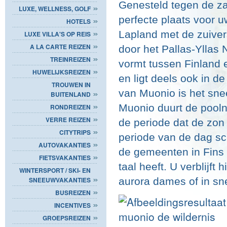
Genesteld tegen de za
LUXE, WELLNESS, GOLF
perfecte plaats voor u
HOTELS
Lapland met de zuive
LUXE VILLA'S OP REIS
A LA CARTE REIZEN
door het Pallas-Yllas 
TREINREIZEN
vormt tussen Finland e
HUWELIJKSREIZEN
en ligt deels ook in d
TROUWEN IN
van Muonio is het sne
BUITENLAND
Muonio duurt de pooln
RONDREIZEN
VERRE REIZEN
de periode dat de zon 
CITYTRIPS
periode van de dag sc
AUTOVAKANTIES
de gemeenten in Fins 
FIETSVAKANTIES
taal heeft. U verblijft 
WINTERSPORT / SKI- EN
aurora dames of in s
SNEEUWVAKANTIES
BUSREIZEN
INCENTIVES
GROEPSREIZEN