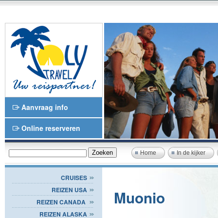
Aanvraag info
Online reserveren
Home
In de kijker
CRUISES
REIZEN USA
Muonio
REIZEN CANADA
REIZEN ALASKA