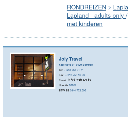
RONDREIZEN
>
Lapl
Lapland - adults only
met kinderen
Joly Travel
Yzerhand 9 - 9120 Beveren
Tel:
+32/3 755 01 74
Fax:
+32/3 755 16 93
E-mail:
Licentie
B2201
BTW BE
0844.772.505