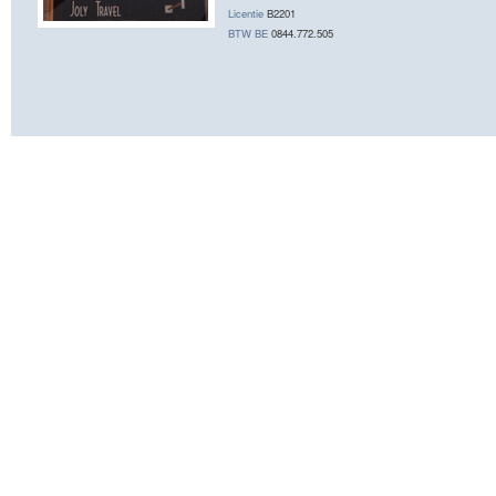
Licentie
B2201
BTW BE
0844.772.505