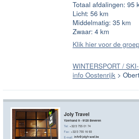
Totaal afdalingen: 95
Licht: 56 km
Middelmatig: 35 km
Zwaar: 4 km
Klik hier voor de groe
WINTERSPORT / SKI
info Oostenrijk
> Ober
Joly Travel
Yzerhand 9 - 9120 Beveren
Tel:
+32/3 755 01 74
Fax:
+32/3 755 16 93
E-mail: