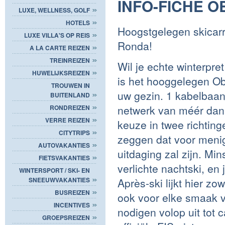
INFO-FICHE 
LUXE, WELLNESS, GOLF
HOTELS
Hoogstgelegen skicarr
LUXE VILLA'S OP REIS
Ronda!
A LA CARTE REIZEN
TREINREIZEN
Wil je echte winterpr
HUWELIJKSREIZEN
is het hooggelegen O
TROUWEN IN
uw gezin. 1 kabelbaan,
BUITENLAND
netwerk van méér dan 
RONDREIZEN
VERRE REIZEN
keuze in twee richting
CITYTRIPS
zeggen dat voor menig 
AUTOVAKANTIES
uitdaging zal zijn. Mi
FIETSVAKANTIES
verlichte nachtski, en 
WINTERSPORT / SKI- EN
SNEEUWVAKANTIES
Après-ski lijkt hier zo
BUSREIZEN
ook voor elke smaak v
INCENTIVES
nodigen volop uit tot
GROEPSREIZEN