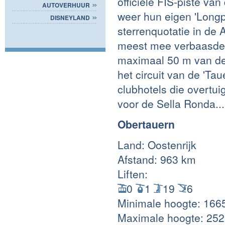
officiële FIS-piste v
AUTOVERHUUR
weer hun eigen 'Longpl
DISNEYLAND
sterrenquotatie in de
meest mee verbaasde, 
maximaal 50 m van de p
het circuit van de 'Ta
clubhotels die overtui
voor de Sella Ronda...
Obertauern
Land: Oostenrijk
Afstand: 963 km
Liften:
0
1
19
6
Minimale hoogte: 166
Maximale hoogte: 25