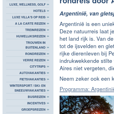
rondreis door 
LUXE, WELLNESS, GOLF
HOTELS
Argentinië, van glets
LUXE VILLA'S OP REIS
Argentinië is een uni
A LA CARTE REIZEN
Deze natuurreis laat 
TREINREIZEN
HUWELIJKSREIZEN
het land rijk is. Van 
TROUWEN IN
tot de ijsvelden en gl
BUITENLAND
rijke dierenleven bij 
RONDREIZEN
indrukwekkende stilte
VERRE REIZEN
Aires niet vergeten, di
CITYTRIPS
AUTOVAKANTIES
Neem zeker ook een ki
FIETSVAKANTIES
WINTERSPORT / SKI- EN
Programma: Argentinië
SNEEUWVAKANTIES
BUSREIZEN
INCENTIVES
GROEPSREIZEN