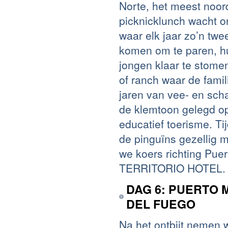
Norte, het meest noor
picknicklunch wacht o
waar elk jaar zo’n t
komen om te paren, h
jongen klaar te stome
of ranch waar de famil
jaren van vee- en sch
de klemtoon gelegd o
educatief toerisme. T
de pinguïns gezellig 
we koers richting Pue
TERRITORIO HOTEL. (
DAG 6: PUERTO 
DEL FUEGO
Na het ontbijt nemen 