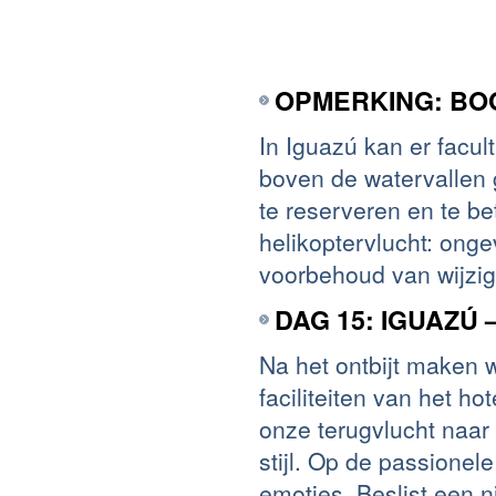
OPMERKING: BO
In Iguazú kan er facul
boven de watervallen g
te reserveren en te be
helikoptervlucht: ong
voorbehoud van wijzig
DAG 15: IGUAZÚ
Na het ontbijt maken 
faciliteiten van het h
onze terugvlucht naar 
stijl. Op de passionel
emoties. Beslist een n