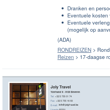
Dranken en persoo
Eventuele kosten 
Eventuele verleng
(mogelijk op aanv
(ADA)
RONDREIZEN
> Rondr
Reizen
> 17-daagse ro
Joly Travel
Yzerhand 9 - 9120 Beveren
Tel:
+32/3 755 01 74
Fax:
+32/3 755 16 93
E-mail:
Licentie
B2201