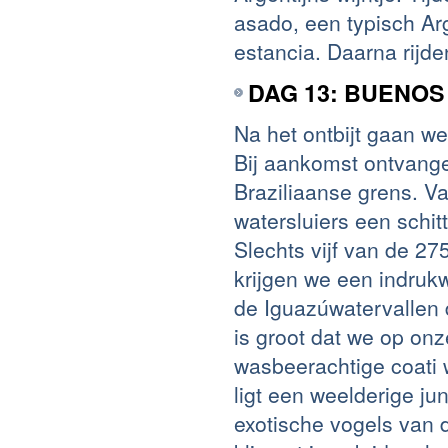
asado, een typisch Ar
estancia. Daarna rijde
DAG 13: BUENOS
Na het ontbijt gaan w
Bij aankomst ontvang
Braziliaanse grens. V
watersluiers een schi
Slechts vijf van de 27
krijgen we een indrukw
de Iguazúwatervallen d
is groot dat we op on
wasbeerachtige coati 
ligt een weelderige ju
exotische vogels van 