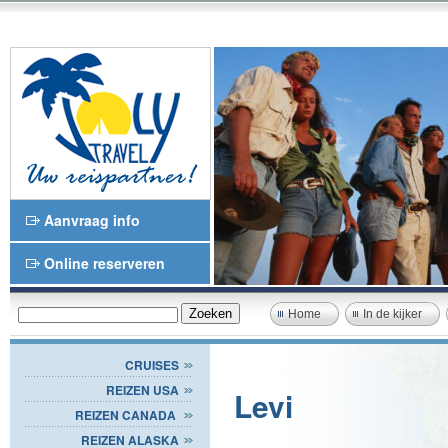
Aanvraag info
Online reserveren
Home
In de kijker
CRUISES
REIZEN USA
Levi
REIZEN CANADA
REIZEN ALASKA