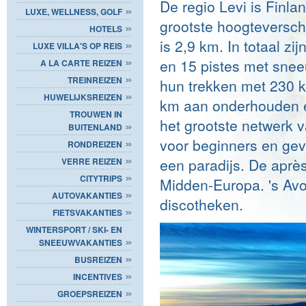
De regio Levi is Finl
LUXE, WELLNESS, GOLF
grootste hoogteverschi
HOTELS
is 2,9 km. In totaal zi
LUXE VILLA'S OP REIS
en 15 pistes met sne
A LA CARTE REIZEN
TREINREIZEN
hun trekken met 230 k
HUWELIJKSREIZEN
km aan onderhouden e
TROUWEN IN
het grootste netwerk v
BUITENLAND
voor beginners en gev
RONDREIZEN
een paradijs. De après-
VERRE REIZEN
CITYTRIPS
Midden-Europa. 's Avon
AUTOVAKANTIES
discotheken.
FIETSVAKANTIES
WINTERSPORT / SKI- EN
SNEEUWVAKANTIES
BUSREIZEN
INCENTIVES
GROEPSREIZEN