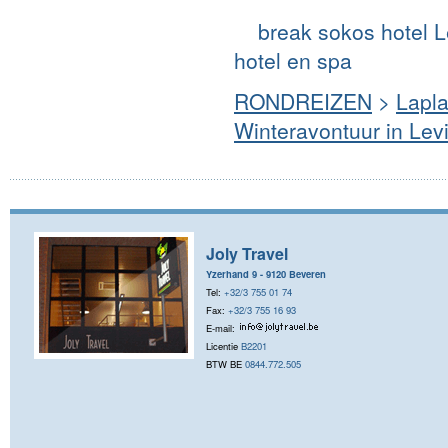
break so
hotel en spa
RONDREIZEN
>
Lapl
Winteravontuur in Lev
Joly Travel
Yzerhand 9 - 9120 Beveren
Tel:
+32/3 755 01 74
Fax:
+32/3 755 16 93
E-mail:
Licentie
B2201
BTW BE
0844.772.505