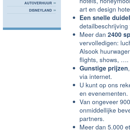
hotels, honeymoon
AUTOVERHUUR
art en design hot
DISNEYLAND
Een snelle duideli
detailbeschrijving
Meer dan
2400 sp
vervolledigen: luc
Alsook huurwagens
flights, shows, ….
Gunstige prijzen
via internet.
U kunt op ons re
en evenementen.
Van ongeveer 9000
onmiddellijke bev
partners.
Meer dan 5.000 et