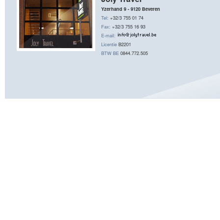
Yzerhand 9 - 9120 Beveren
Tel:
+32/3 755 01 74
Fax:
+32/3 755 16 93
E-mail:
Licentie
B2201
BTW BE
0844.772.505