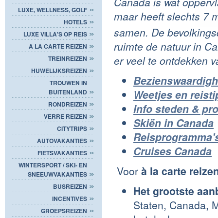
Canada is wat oppervla
LUXE, WELLNESS, GOLF
maar heeft slechts 7 
HOTELS
samen. De bevolkingsd
LUXE VILLA'S OP REIS
ruimte de natuur in C
A LA CARTE REIZEN
er veel te ontdekken va
TREINREIZEN
HUWELIJKSREIZEN
Bezienswaardig
TROUWEN IN
Weetjes en reist
BUITENLAND
RONDREIZEN
I
nfo steden & pr
VERRE REIZEN
Skiën in Canada
CITYTRIPS
Reisprogramma'
AUTOVAKANTIES
Cruises Canada
FIETSVAKANTIES
WINTERSPORT / SKI- EN
Voor
à la carte reize
SNEEUWVAKANTIES
BUSREIZEN
Het grootste aa
INCENTIVES
Staten, Canada, M
GROEPSREIZEN