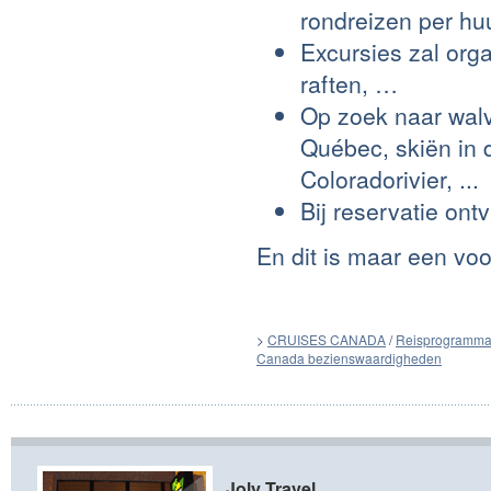
rondreizen per hu
Excursies zal orga
raften, …
Op zoek naar walvi
Québec, skiën in 
Coloradorivier, ...
Bij reservatie on
En dit is maar een vo
>
CRUISES CANADA
/
Reisprogramma
Canada bezienswaardigheden
Joly Travel