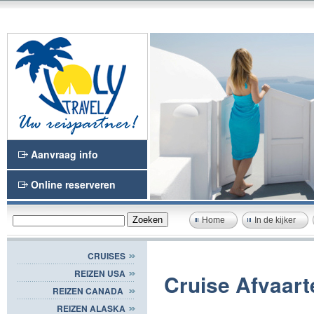
Aanvraag info
Online reserveren
Home
In de kijker
CRUISES
REIZEN USA
Cruise Afvaar
REIZEN CANADA
REIZEN ALASKA