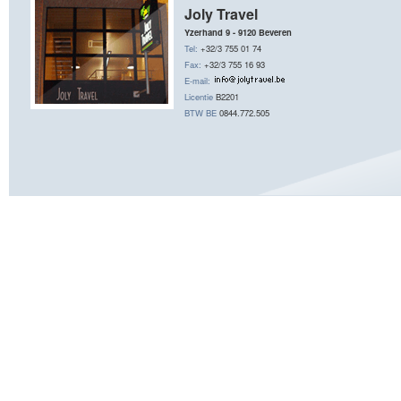
Joly Travel
Yzerhand 9 - 9120 Beveren
Tel:
+32/3 755 01 74
Fax:
+32/3 755 16 93
E-mail:
Licentie
B2201
BTW BE
0844.772.505