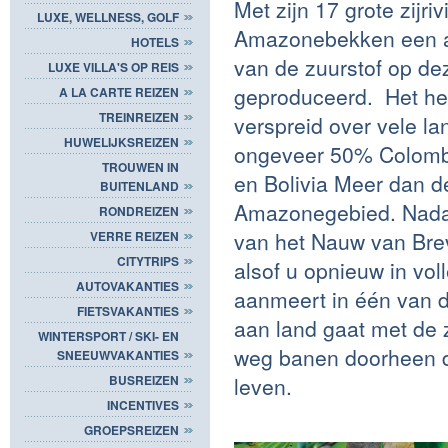
Met zijn 17 grote zijri
LUXE, WELLNESS, GOLF
Amazonebekken een a
HOTELS
van de zuurstof op d
LUXE VILLA'S OP REIS
geproduceerd. Het hee
A LA CARTE REIZEN
TREINREIZEN
verspreid over vele la
HUWELIJKSREIZEN
ongeveer 50% Colombi
TROUWEN IN
en Bolivia Meer dan de
BUITENLAND
Amazonegebied. Nadat h
RONDREIZEN
van het Nauw van Brev
VERRE REIZEN
CITYTRIPS
alsof u opnieuw in vol
AUTOVAKANTIES
aanmeert in één van 
FIETSVAKANTIES
aan land gaat met de z
WINTERSPORT / SKI- EN
weg banen doorheen de
SNEEUWVAKANTIES
leven.
BUSREIZEN
INCENTIVES
GROEPSREIZEN