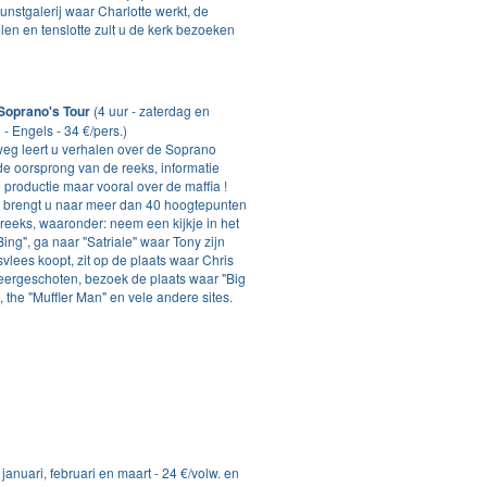
nstgalerij waar Charlotte werkt, de
len en tenslotte zult u de kerk bezoeken
'Soprano's Tour
(4 uur - zaterdag en
- Engels - 34 €/pers.)
eg leert u verhalen over de Soprano
de oorsprong van de reeks, informatie
 productie maar vooral over de maffia !
r brengt u naar meer dan 40 hoogtepunten
reeks, waaronder: neem een kijkje in het
ing", ga naar "Satriale" waar Tony zijn
vlees koopt, zit op de plaats waar Chris
eergeschoten, bezoek de plaats waar "Big
, the "Muffler Man" en vele andere sites.
 januari, februari en maart - 24 €/volw. en