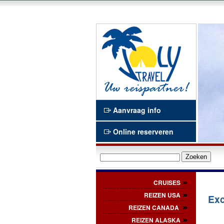
n en het Waasland
Joly Travel
Aanvraag info
Online reserveren
CRUISES
REIZEN USA
Exc
REIZEN CANADA
REIZEN ALASKA