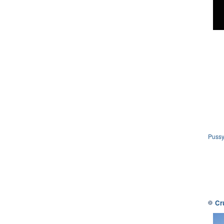
Pussy"
Cr