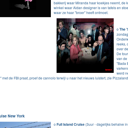
bakkerij waar Miranda haar koekjes neemt, de ku
winkel waar Aidan designer is van tafels en stoe
waar ze haar "broer" heeft ontmoet.
o
The 
zondag 
Onderw
reeks, 
over de
De tou
van de 
"Bada B
varkens
werd n
 met de FBI praat, proef de cannolo terwijl u naar het nieuws luistert, zie Pizzaland
uise New York
o
Full Island Cruise
(3uur - dagelijks behalve in