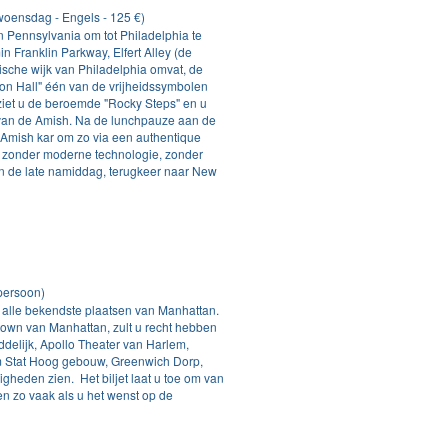
oensdag - Engels - 125 €)
 Pennsylvania om tot Philadelphia te
 Franklin Parkway, Elfert Alley (de
ische wijk van Philadelphia omvat, de
ion Hall" één van de vrijheidssymbolen
 ziet u de beroemde "Rocky Steps" en u
 van de Amish. Na de lunchpauze aan de
 Amish kar om zo via een authentique
pen zonder moderne technologie, zonder
. In de late namiddag, terugkeer naar New
/persoon)
 alle bekendste plaatsen van Manhattan.
ntown van Manhattan, zult u recht hebben
ddelijk, Apollo Theater van Harlem,
um Stat Hoog gebouw, Greenwich Dorp,
gheden zien. Het biljet laat u toe om van
en zo vaak als u het wenst op de