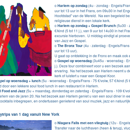
o
Harlem op zondag
(4u - zondag - Engels/Frans 
uur tot 13 uur in het Frans, om 09u30 in het Eng
Hoofdstad" van de Wereld. Na een begeleid b
religieuse dienst in een lokale kerk.
o
Harlem op zondag + Gospel Brunch
(5u30 - 
€/kind (5 tot 11 j.), van 9 uur tot 14u30 in het 
excursie hierboven. U middag eindigt al proeven
van Jazz en Gospel.
o
The Bronx Tour
(4u - zaterdag - Engels/Frans -
uur tot 13 uur).
U gaat op ontdekking in de Fronx en maak ook e
o
Gospel op woensdag
(3u45u - woensdag - Enge
j.). Deze tour combineert voor u een bezoek a
ervaring. Na het bezoek aan Harlem neemt u de
kerk of luistert u naar een Gospel Koor.
pel op woensdag + lunch
(5u - woensdag - Engels/Frans - 75 €/volw, 57 €/kind (5 t
d door een lekkere soul food lunch in een restaurant in Harlem.
l Food and Jazz
(5u + maandag, donderdag en zaterdag - Engels/Frans - 109 €/volw
arlem van de jaren 20. Na het bezoek aan Harlem geniet u van een soul diner in ee
cocktails inbegrepen, en ondertussen genietend van soul muziek, jazz en natuurlijk
tytrips van 1 dag vanuit New York
o
Niagara Falls met een vliegtuig
(12u - Engels 
Transfer naar de luchthaven (heen & terug), vlu