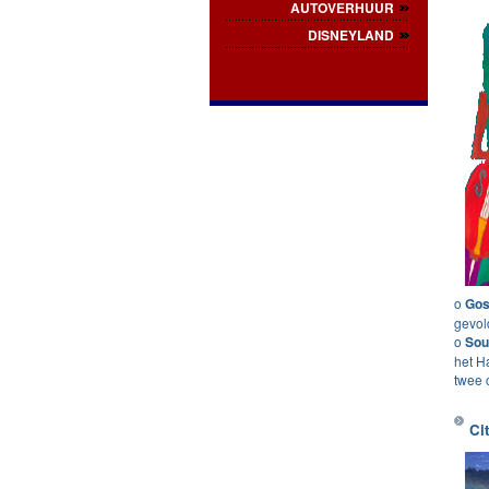
AUTOVERHUUR
DISNEYLAND
o
Gos
gevol
o
Sou
het H
twee 
Ci