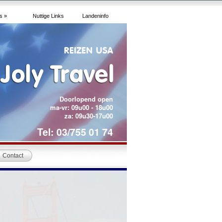
s »
Nuttige Links
Landeninfo
Doorlopend open
ma-vr: 09u00 - 18u00
za: 09u30-17u00
Tel: 03/755 01 74
Contact