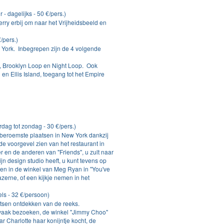
 - dagelijks - 50 €/pers.)
rry erbij om naar het Vrijheidsbeeld en
/pers.)
York. Inbegrepen zijn de 4 volgende
 Brooklyn Loop en Night Loop. Ook
 en Ellis Island, toegang tot het Empire
dag tot zondag - 30 €/pers.)
 beroemste plaatsen in New York dankzij
de voorgevel zien van het restaurant in
 en de anderen van "Friends", u zult naar
jn design studio heeft, u kunt tevens op
en in de winkel van Meg Ryan in "You've
azerne, of een kijkje nemen in het
els - 32 €/persoon)
atsen ontdekken van de reeks.
jn vaak bezoeken, de winkel "Jimmy Choo"
 Charlotte haar konijntje kocht, de