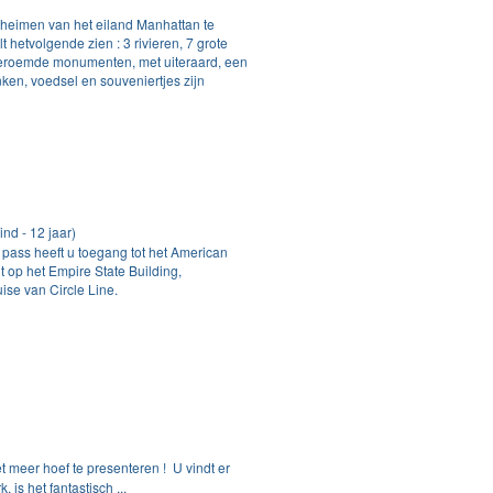
eheimen van het eiland Manhattan te
t hetvolgende zien : 3 rivieren, 7 grote
beroemde monumenten, met uiteraard, een
ken, voedsel en souveniertjes zijn
nd - 12 jaar)
ass heeft u toegang tot het American
t op het Empire State Building,
se van Circle Line.
 meer hoef te presenteren ! U vindt er
 is het fantastisch ...