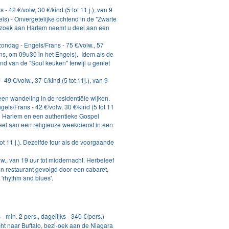
- 42 €/volw, 30 €/kind (5 tot 11 j.), van 9
els) - Onvergetelijke ochtend in de "Zwarte
ezoek aan Harlem neemt u deel aan een
zondag - Engels/Frans - 75 €/volw., 57
Frans, om 09u30 in het Engels). Idem als de
d van de "Soul keuken" terwijl u geniet
 49 €/volw., 37 €/kind (5 tot 11j.), van 9
en wandeling in de residentiële wijken.
ls/Frans - 42 €/volw, 30 €/kind (5 tot 11
an Harlem en een authentieke Gospel
el aan een religieuze weekdienst in een
ot 11 j.). Dezelfde tour als de voorgaande
., van 19 uur tot middernacht. Herbeleef
n restaurant gevolgd door een cabaret,
 'rhythm and blues'.
- min. 2 pers., dagelijks - 340 €/pers.)
cht naar Buffalo, bezi-oek aan de Niagara