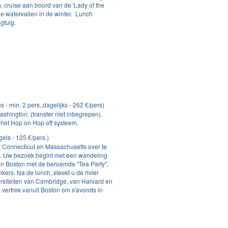
 cruise aan boord van de 'Lady of the
de watervallen in de winter. Lunch
gtuig.
s - min. 2 pers.,dagelijks - 262 €/pers)
ashington. (transfer niet inbegrepen).
 het Hop on Hop off systeem.
gels - 125 €/pers.)
r Connecticut en Massachusetts over te
d. Uw bezoek begint met een wandeling
an Boston met de beroemde "Tea Party",
kers. Na de lunch, steekt u de rivier
rsiteiten van Cambridge, van Harvard en
 vertrek vanuit Boston om s'avonds in