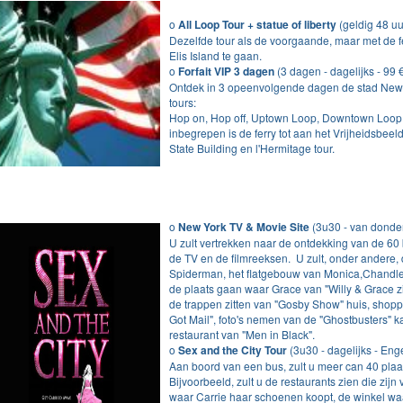
o
All Loop Tour + statue of liberty
(geldig 48 uur
Dezelfde tour als de voorgaande, maar met de fe
Elis Island te gaan.
o
Forfait VIP 3 dagen
(3 dagen - dagelijks - 99 €
Ontdek in 3 opeenvolgende dagen de stad New 
tours:
Hop on, Hop off, Uptown Loop, Downtown Loop,
inbegrepen is de ferry tot aan het Vrijheidsbeeld
State Building en l'Hermitage tour.
o
New York TV & Movie Site
(3u30 - van donder
U zult vertrekken naar de ontdekking van de 60
de TV en de filmreeksen. U zult, onder andere, 
Spiderman, het flatgebouw van Monica,Chandler
de plaats gaan waar Grace van "Willy & Grace zi
de trappen zitten van "Gosby Show" huis, shopp
Got Mail", foto's nemen van de "Ghostbusters" k
restaurant van "Men in Black".
o
Sex and the City
Tour
(3u30 - dagelijks - Eng
Aan boord van een bus, zult u meer can 40 pla
Bijvoorbeeld, zult u de restaurants zien die zi
waar Carrie haar schoenen koopt, de winkel waar