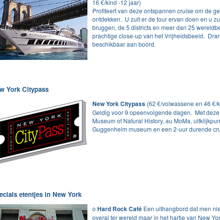
16 €/kind -12 jaar)
Profiteert van deze ontspannen cruise om de g
ontdekken. U zult er de tour ervan doen en u zul
bruggen, de 5 districts en meer dan 25 wereld
prachtige close-up van het Vrijheidsbeeld. Dran
beschikbaar aan boord.
w York Citypass
New York Citypass
(62 €/volwassene en 46 €/ki
Geldig voor 9 opeenvolgende dagen. Met deze p
Museum of Natural History, au MoMa, uitkiijkpun
Guggenheim museum en een 2-uur durende crui
ecials etentjes in New York
o
Hard Rock Café
Een uithangbord dat men niet
overal ter wereld maar in het hartje van New York,