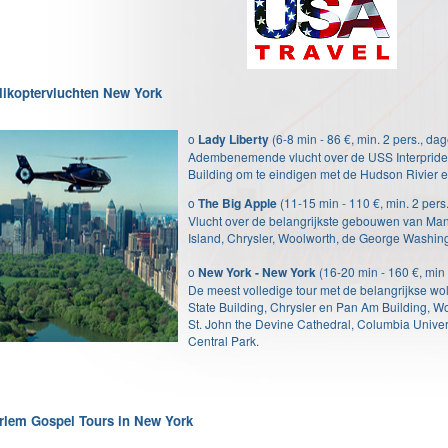
likoptervluchten New York
o
Lady Liberty
(6-8 min - 86 €, min. 2 pers., dage
Adembenemende vlucht over de USS Interpride, 
Building om te eindigen met de Hudson Rivier e
o
The Big Apple
(11-15 min - 110 €, min. 2 pers.
Vlucht over de belangrijkste gebouwen van Manh
Island, Chrysler, Woolworth, de George Washing
o
New York - New York
(16-20 min - 160 €, min 2
De meest volledige tour met de belangrijkse w
State Building, Chrysler en Pan Am Building, 
St. John the Devine Cathedral, Columbia Univers
Central Park.
rlem Gospel Tours in New York