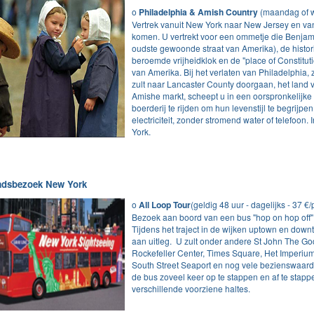
o
Philadelphia & Amish Country
(maandag of w
Vertrek vanuit New York naar New Jersey en van
komen. U vertrekt voor een ommetje die Benjamin
oudste gewoonde straat van Amerika), de histor
beroemde vrijheidklok en de "place of Constitut
van Amerika. Bij het verlaten van Philadelphia,
zult naar Lancaster County doorgaan, het land
Amishe markt, scheept u in een oorspronkelijke
boerderij te rijden om hun levenstijl te begrij
electriciteit, zonder stromend water of telefoon
York.
adsbezoek New York
o
All Loop Tour
(geldig 48 uur - dagelijks - 37 €
Bezoek aan boord van een bus "hop on hop off"
Tijdens het traject in de wijken uptown en dow
aan uitleg. U zult onder andere St John The Go
Rockefeller Center, Times Square, Het Imperi
South Street Seaport en nog vele bezienswaardi
de bus zoveel keer op te stappen en af te stapp
verschillende voorziene haltes.