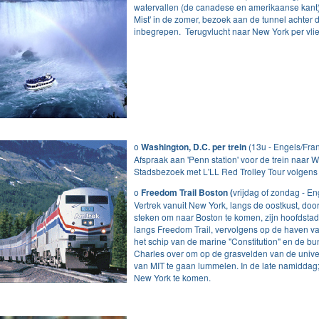
watervallen (de canadese en amerikaanse kant),
Mist' in de zomer, bezoek aan de tunnel achter 
inbegrepen. Terugvlucht naar New York per vlie
o
Washington, D.C. per trein
(13u - Engels/Fran
Afspraak aan 'Penn station' voor de trein naar W
Stadsbezoek met L'LL Red Trolley Tour volgens
o
Freedom Trail Boston (
vrijdag of zondag - En
Vertrek vanuit New York, langs de oostkust, doo
steken om naar Boston te komen, zijn hoofdsta
langs Freedom Trail, vervolgens op de haven v
het schip van de marine "Constitution" en de bun
Charles over om op de grasvelden van de unive
van MIT te gaan lummelen. In de late namiddag;
New York te komen.