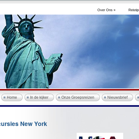
Over Ons »
Reistip
Home
In de kijker
Onze Groepsreizen
Nieuwsbrief
ursies New York