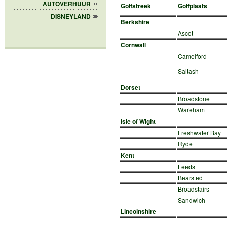
AUTOVERHUUR
Golfstreek
Golfplaats
DISNEYLAND
Berkshire
Ascot
Cornwall
Camelford
Saltash
Dorset
Broadstone
Wareham
Isle of Wight
Freshwater Bay
Ryde
Kent
Leeds
Bearsted
Broadstairs
Sandwich
Lincolnshire