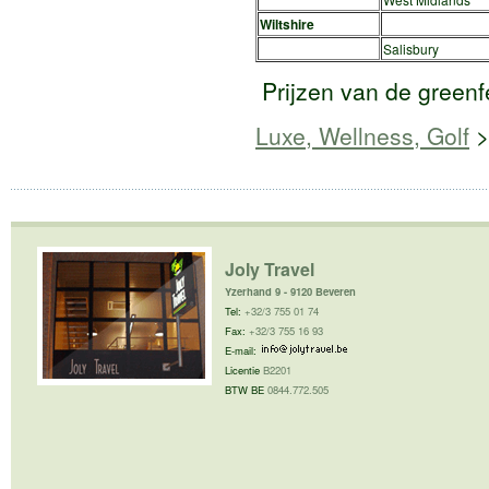
Wiltshire
Salisbury
Prijzen van de greenfe
Luxe, Wellness, Golf
Joly Travel
Yzerhand 9 - 9120 Beveren
Tel:
+32/3 755 01 74
Fax:
+32/3 755 16 93
E-mail:
Licentie
B2201
BTW BE
0844.772.505