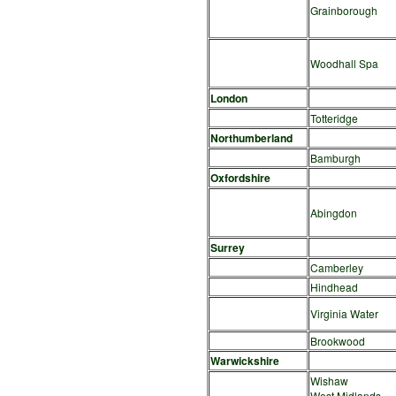
Grainborough
Woodhall Spa
London
Totteridge
Northumberland
Bamburgh
Oxfordshire
Abingdon
Surrey
Camberley
Hindhead
Virginia Water
Brookwood
Warwickshire
Wishaw
West Midlands