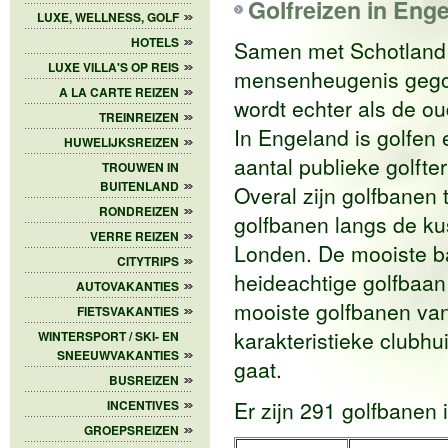
Golfreizen in Eng
LUXE, WELLNESS, GOLF
HOTELS
Samen met Schotland 
LUXE VILLA'S OP REIS
mensenheugenis gegol
A LA CARTE REIZEN
wordt echter als de o
TREINREIZEN
In Engeland is golfen 
HUWELIJKSREIZEN
aantal publieke golfterr
TROUWEN IN
BUITENLAND
Overal zijn golfbanen
RONDREIZEN
golfbanen langs de kus
VERRE REIZEN
Londen. De mooiste b
CITYTRIPS
heideachtige golfbaa
AUTOVAKANTIES
mooiste golfbanen van 
FIETSVAKANTIES
karakteristieke clubhu
WINTERSPORT / SKI- EN
SNEEUWVAKANTIES
gaat.
BUSREIZEN
Er zijn 291 golfbanen 
INCENTIVES
GROEPSREIZEN