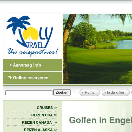
Aanvraag info
Online reserveren
Home
In de kijker
CRUISES
REIZEN USA
Golfen in Enge
REIZEN CANADA
REIZEN ALASKA