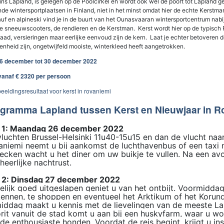
ins Lapland, is gelegen op de Poolcirkel en wordt ook wel de poort tot Lapland 
de wintersportplaatsen in Finland, niet in het minst omdat hier de echte Kerstma
auf en alpineski vind je in de buurt van het Ounasvaaran wintersportcentrum nab
e sneeuwscooters, de rendieren en de Kerstman. Kerst wordt hier op de typisch F
aad, versieringen maar eerlijke eenvoud zijn de kern. Laat je echter betoveren 
enheid zijn, ongetwijfeld mooiste, winterkleed heeft aangetrokken.
6 december tot 30 december 2022
 vanaf € 2320 per persoon
gramma Lapland tussen Kerst en Nieuwjaar in R
 1: Maandag 26 december 2022
vluchten Brussel-Helsinki 11u40-15u15 en dan de vlucht na
niemi neemt u bij aankomst de luchthavenbus of een taxi n
ecken wacht u het diner om uw buikje te vullen. Na een av
heerlijke nachtrust.
 2: Dinsdag 27 december 2022
lijk goed uitgeslapen geniet u van het ontbijt. Voormiddag
kennen, te shoppen en eventueel het Arktikum of het Koru
ddag maakt u kennis met de lievelingen van de meeste Lap
rit vanuit de stad komt u aan bij een huskyfarm, waar u w
de enthousiaste honden. Voordat de reis begint, krijgt u in