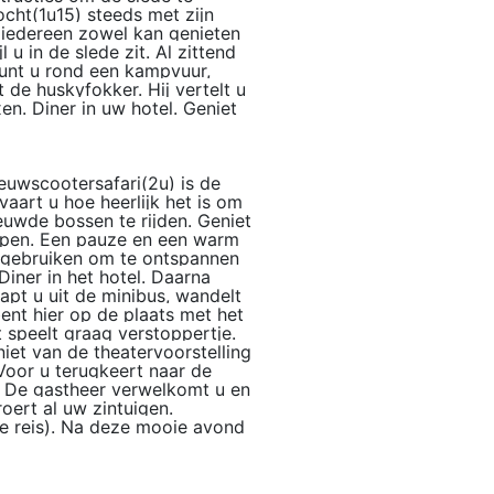
cht(1u15) steeds met zijn
 iedereen zowel kan genieten
u in de slede zit. Al zittend
kunt u rond een kampvuur,
de huskyfokker. Hij vertelt u
xen. Diner in uw hotel. Geniet
eeuwscootersafari(2u) is de
aart u hoe heerlijk het is om
uwde bossen te rijden. Geniet
toppen. Een pauze en een warm
 gebruiken om te ontspannen
iner in het hotel. Daarna
apt u uit de minibus, wandelt
bent hier op de plaats met het
t speelt graag verstoppertje.
niet van de theatervoorstelling
Voor u terugkeert naar de
'. De gastheer verwelkomt u en
oert al uw zintuigen.
le reis). Na deze mooie avond