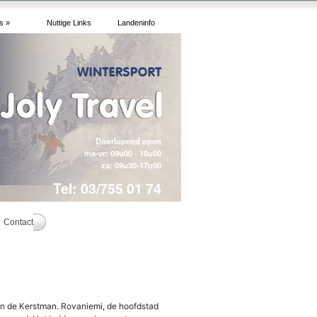
s »
Nuttige Links
Landeninfo
Doorlopend open
ma-vr: 09u00 - 18u00
za: 09u30-17u00
Tel: 03/755 01 74
Contact
an de Kerstman. Rovaniemi, de hoofdstad