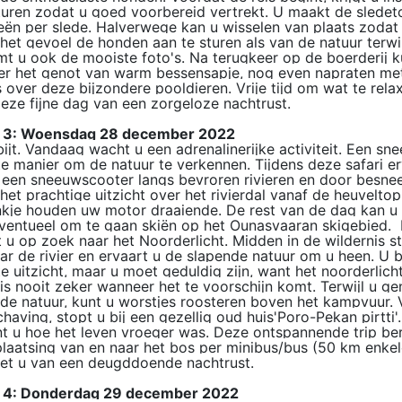
uren zodat u goed voorbereid vertrekt. U maakt de sledeto
ën per slede. Halverwege kan u wisselen van plaats zodat
het gevoel de honden aan te sturen als van de natuur terwijl 
t u ook de mooiste foto's. Na terugkeer op de boerderij 
r het genot van warm bessensapje, nog even napraten met 
s over deze bijzondere pooldieren. Vrije tijd om wat te rela
eze fijne dag van een zorgeloze nachtrust.
 3: Woensdag 28 december 2022
ijt. Vandaag wacht u een adrenalinerijke activiteit. Een sn
e manier om de natuur te verkennen. Tijdens deze safari erv
een sneeuwscooter langs bevroren rivieren en door besnee
het prachtige uitzicht over het rivierdal vanaf de heuvel
nkje houden uw motor draaiende. De rest van de dag kan u
ventueel om te gaan skiën op het Ounasvaaran skigebied. D
 u op zoek naar het Noorderlicht. Midden in de wildernis st
ar de rivier en ervaart u de slapende natuur om u heen. U 
e uitzicht, maar u moet geduldig zijn, want het noorderlich
is nooit zeker wanneer het te voorschijn komt. Terwijl u ge
de natuur, kunt u worstjes roosteren boven het kampvuur. 
having, stopt u bij een gezellig oud huis'Poro-Pekan pirtti
t u hoe het leven vroeger was. Deze ontspannende trip ber
laatsing van en naar het bos per minibus/bus (50 km enke
iet u van een deugddoende nachtrust.
 4: Donderdag 29 december 2022