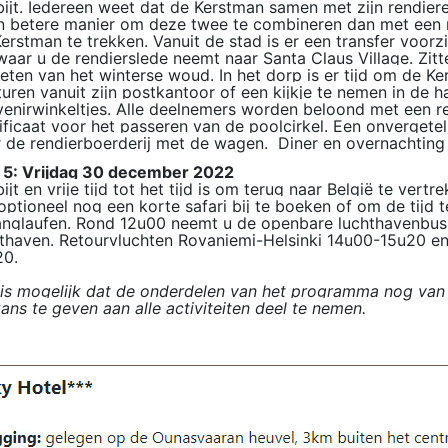
ijt. Iedereen weet dat de Kerstman samen met zijn rendiere
n betere manier om deze twee te combineren dan met een r
erstman te trekken. Vanuit de stad is er een transfer voorz
aar u de rendierslede neemt naar Santa Claus Village. Zitt
eten van het winterse woud. In het dorp is er tijd om de K
turen vanuit zijn postkantoor of een kijkje te nemen in de 
enirwinkeltjes. Alle deelnemers worden beloond met een re
ificaat voor het passeren van de poolcirkel. Een onvergete
 de rendierboerderij met de wagen. Diner en overnachting i
 5: Vrijdag 30 december 2022
ijt en vrije tijd tot het tijd is om terug naar België te vert
ptioneel nog een korte safari bij te boeken of om de tijd 
anglaufen. Rond 12u00 neemt u de openbare luchthavenbus 
thaven. Retourvluchten Rovaniemi-Helsinki 14u00-15u20 en
20.
 is mogelijk dat de onderdelen van het programma nog van
ans te geven aan alle activiteiten deel te nemen.