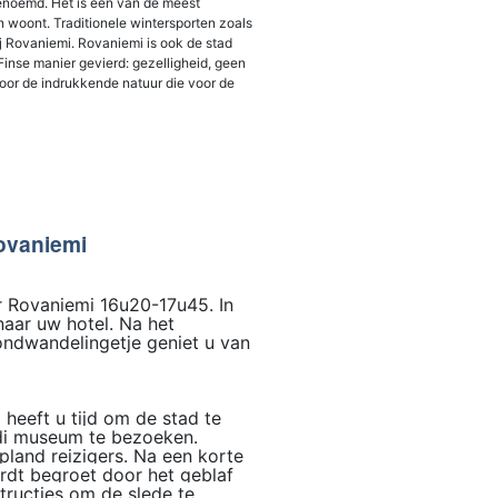
genoemd. Het is één van de meest
n woont. Traditionele wintersporten zoals
ij Rovaniemi. Rovaniemi is ook de stad
inse manier gevierd: gezelligheid, geen
door de indrukkende natuur die voor de
ovaniemi
ar Rovaniemi 16u20-17u45. In
aar uw hotel. Na het
ondwandelingetje geniet u van
 heeft u tijd om de stad te
ndi museum te bezoeken.
land reizigers. Na een korte
ordt begroet door het geblaf
structies om de slede te