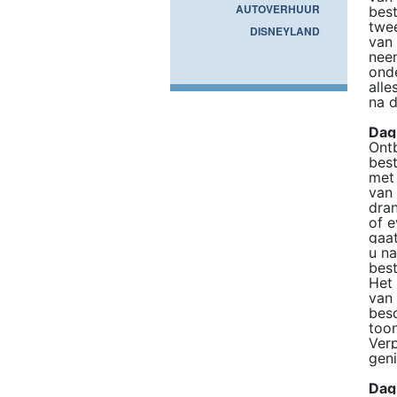
AUTOVERHUUR
best
twee
DISNEYLAND
van 
neem
onde
alle
na d
Dag
Ontb
best
met 
van 
dra
of e
gaat
u na
best
Het 
van 
besc
toon
Verp
gen
Dag