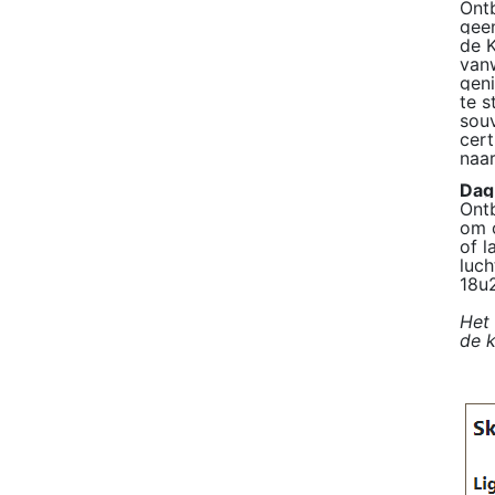
Ontb
gee
de K
vanw
geni
te s
souv
cert
naar
Dag
Ontb
om o
of l
luch
18u
Het
de k