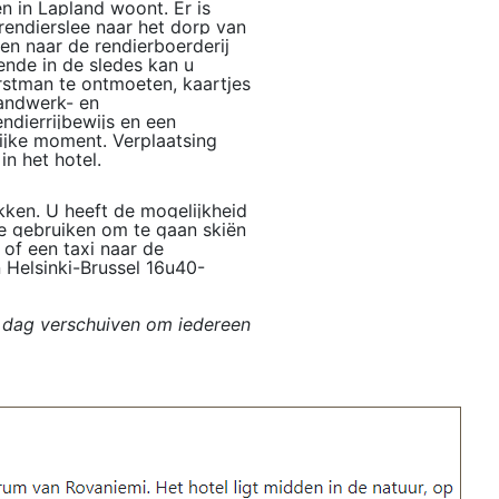
n in Lapland woont. Er is
endierslee naar het dorp van
ien naar de rendierboerderij
ende in de sledes kan u
erstman te ontmoeten, kaartjes
handwerk- en
ndierrijbewijs en een
lijke moment. Verplaatsing
n het hotel.
rekken. U heeft de mogelijkheid
te gebruiken om te gaan skiën
of een taxi naar de
 Helsinki-Brussel 16u40-
 dag verschuiven om iedereen