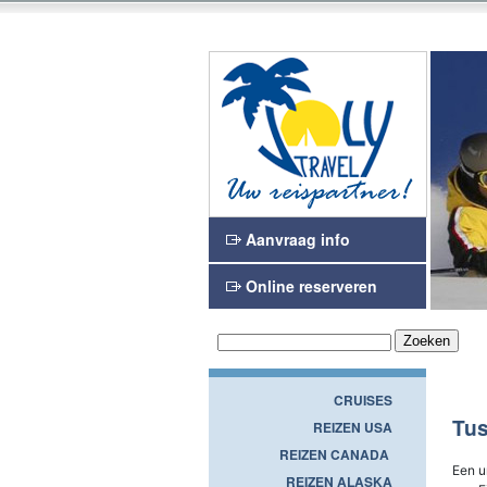
n en het Waasland
Joly Travel
Aanvraag info
Online reserveren
CRUISES
Tus
REIZEN USA
REIZEN CANADA
Een u
REIZEN ALASKA