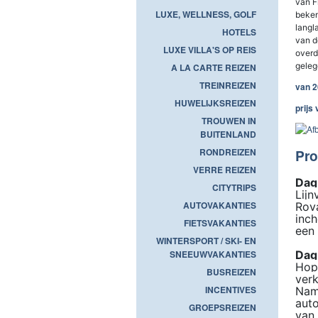
van F
LUXE, WELLNESS, GOLF
beken
langl
HOTELS
van d
LUXE VILLA'S OP REIS
overd
geleg
A LA CARTE REIZEN
TREINREIZEN
van 2
HUWELIJKSREIZEN
prijs
TROUWEN IN
BUITENLAND
RONDREIZEN
Pro
VERRE REIZEN
Dag
CITYTRIPS
Lijn
AUTOVAKANTIES
Rova
inch
FIETSVAKANTIES
een 
WINTERSPORT / SKI- EN
SNEEUWVAKANTIES
Dag
Hope
BUSREIZEN
ver
INCENTIVES
Nami
auto
GROEPSREIZEN
van 