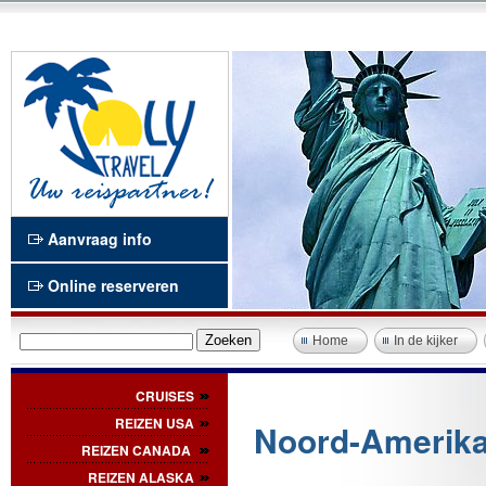
Aanvraag info
Online reserveren
Home
In de kijker
CRUISES
REIZEN USA
Noord-Amerik
REIZEN CANADA
REIZEN ALASKA