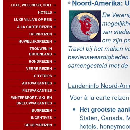
Noord-Amerika: 
LUXE, WELLNESS, GOLF
HOTELS
De Vereni
LUXE VILLA'S OP REIS
mogelijkh
A LA CARTE REIZEN
van stede
TREINREIZEN
om zijn pr
HUWELIJKSREIZEN
Travel bij het maken v
TROUWEN IN
BUITENLAND
bezienswaardigheden. 
RONDREIZEN
samengesteld met de a
VERRE REIZEN
CITYTRIPS
AUTOVAKANTIES
Landeninfo Noord-Am
FIETSVAKANTIES
Voor à la carte reizen 
WINTERSPORT / SKI- EN
SNEEUWVAKANTIES
Het grootste aa
BUSREIZEN
Staten, Canada, M
INCENTIVES
hotels, honeymoon
GROEPSREIZEN