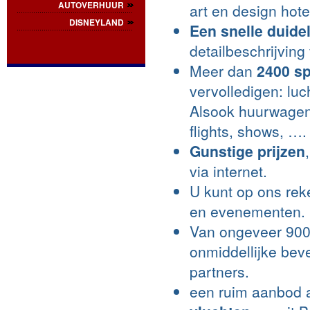
AUTOVERHUUR
art en design hot
DISNEYLAND
Een snelle duideli
detailbeschrijving
Meer dan
2400 sp
vervolledigen: luc
Alsook huurwagens
flights, shows, ….
Gunstige prijzen
via internet.
U kunt op ons rek
en evenementen.
Van ongeveer 9000
onmiddellijke bev
partners.
een ruim aanbod 