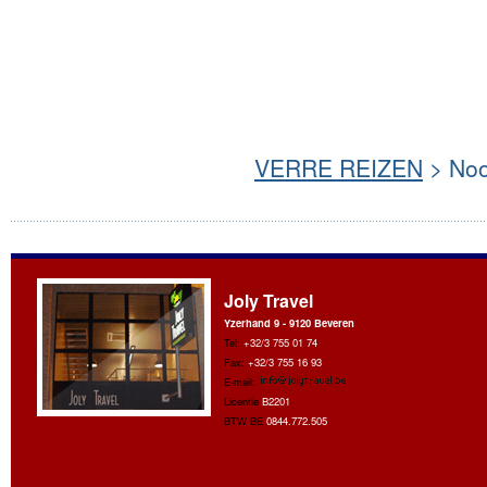
VERRE REIZEN
> Noo
Joly Travel
Yzerhand 9 - 9120 Beveren
Tel:
+32/3 755 01 74
Fax:
+32/3 755 16 93
E-mail:
Licentie
B2201
BTW BE
0844.772.505