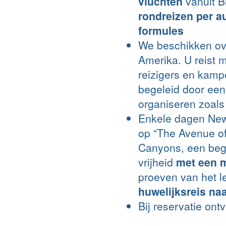
vluchten
vanuit B
rondreizen per a
formules
We beschikken ov
Amerika. U reist m
reizigers en kampe
begeleid door een 
organiseren zoals 
Enkele dagen New 
op “The Avenue of 
Canyons, een bege
vrijheid
met een m
proeven van het 
huwelijksreis na
Bij reservatie ont